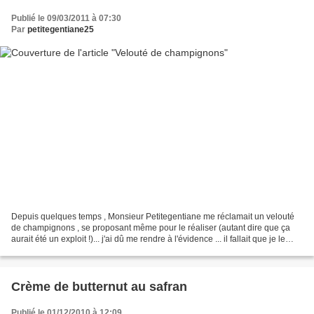
Publié le 09/03/2011 à 07:30
Par
petitegentiane25
Depuis quelques temps , Monsieur Petitegentiane me réclamait un velouté
de champignons , se proposant même pour le réaliser (autant dire que ça
aurait été un exploit !)... j'ai dû me rendre à l'évidence ... il fallait que je le
fasse si on voulait manger...
Crème de butternut au safran
Publié le 01/12/2010 à 12:09