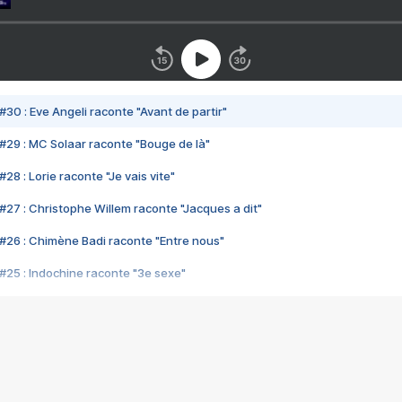
#30 : Eve Angeli raconte "Avant de partir"
#29 : MC Solaar raconte "Bouge de là"
28 : Lorie raconte "Je vais vite"
#27 : Christophe Willem raconte "Jacques a dit"
#26 : Chimène Badi raconte "Entre nous"
#25 : Indochine raconte "3e sexe"
#24 : Zaho raconte "C'est chelou"
#23 : Patrick Bruel raconte "Au café des délices"
#22 : Kyo raconte "Le chemin"