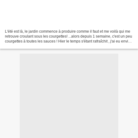
L'été est là, le jardin commence à produire comme il faut et me voilà qui me
retrouve croulant sous les courgettes! ...alors depuis 1 semaine, c'est un peu
courgettes à toutes les sauces ! Hier le temps s'étant rafraîchit , j'ai eu envie
d'un petit velouté...