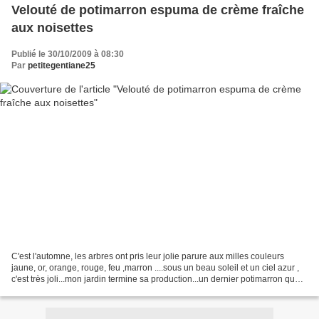
Velouté de potimarron espuma de crème fraîche
aux noisettes
Publié le 30/10/2009 à 08:30
Par
petitegentiane25
C'est l'automne, les arbres ont pris leur jolie parure aux milles couleurs
jaune, or, orange, rouge, feu ,marron ....sous un beau soleil et un ciel azur ,
c'est très joli...mon jardin termine sa production...un dernier potimarron que
j'ai transformé en...