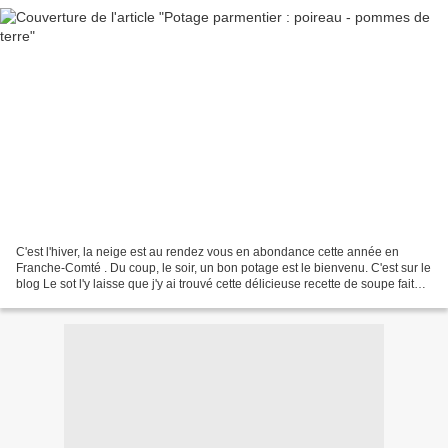
C'est l'hiver, la neige est au rendez vous en abondance cette année en
Franche-Comté . Du coup, le soir, un bon potage est le bienvenu. C'est sur le
blog Le sot l'y laisse que j'y ai trouvé cette délicieuse recette de soupe faite
avec des poireaux et...