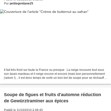
Par
petitegentiane25
Il fait très froid sur toute la France ou presque . La neige recouvre tout sous
son épais manteau et il neige encore et encore (mais bon personnellement
j'adore !)... il est donc temps de sortir un bon bol de soupe pour se réchauffer
! Et c'est avec de...
Soupe de figues et fruits d'automne réduction
de Gewürztraminer aux épices
Publié le 11/10/2010 à 08:45