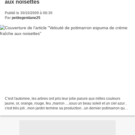
aux noisettes
Publié le 30/10/2009 à 08:30
Par
petitegentiane25
C'est l'automne, les arbres ont pris leur jolie parure aux milles couleurs
jaune, or, orange, rouge, feu ,marron ....sous un beau soleil et un ciel azur ,
c'est très joli...mon jardin termine sa production...un dernier potimarron que
j'ai transformé en...