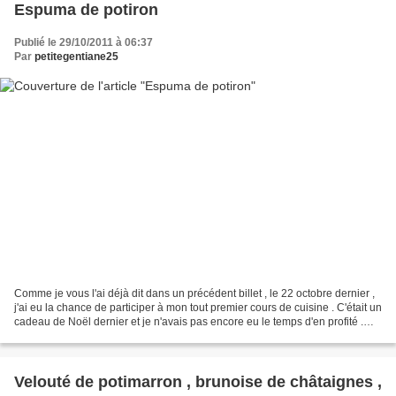
Espuma de potiron
Publié le 29/10/2011 à 06:37
Par
petitegentiane25
Comme je vous l'ai déjà dit dans un précédent billet , le 22 octobre dernier ,
j'ai eu la chance de participer à mon tout premier cours de cuisine . C'était un
cadeau de Noël dernier et je n'avais pas encore eu le temps d'en profité .
Cette fois ci c'est...
Velouté de potimarron , brunoise de châtaignes ,