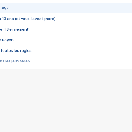
 DayZ
 a 13 ans (et vous l'avez ignoré)
e (littéralement)
im Rayan
 toutes les règles
s les jeux vidéo
us choquant de Rockstar ? - Le scandale BULLY
e plus moche de Steam
du RÊVE tourne au CAUCHEMAR
pendant 8 heures
it… à tort
umiliés par un jeu vidéo