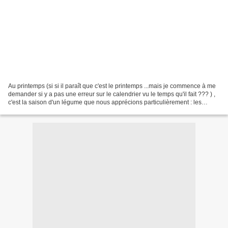
Au printemps (si si il paraît que c'est le printemps ...mais je commence à me
demander si y a pas une erreur sur le calendrier vu le temps qu'il fait ??? ) ,
c'est la saison d'un légume que nous apprécions particulièrement : les
asperges . Blanches ou...