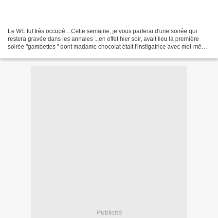
Le WE fut très occupé ...Cette semaine, je vous parlerai d'une soirée qui
restera gravée dans les annales ...en effet hier soir, avait lieu la première
soirée "gambettes " dont madame chocolat était l'instigatrice avec moi-même
et notre ami et gentil...
Publicité