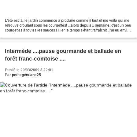
L'été est là, le jardin commence à produire comme il faut et me voilà qui me
retrouve croulant sous les courgettes! ...alors depuis 1 semaine, c'est un peu
courgettes à toutes les sauces ! Hier le temps s'étant rafraîchit , j'ai eu envie
d'un petit velouté...
Intermède ....pause gourmande et ballade en
forêt franc-comtoise ....
Publié le 29/03/2009 à 22:01
Par
petitegentiane25