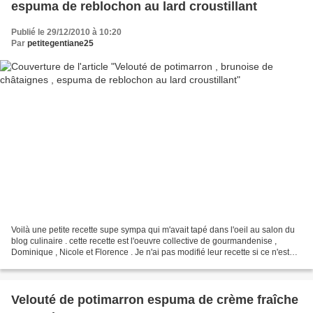
espuma de reblochon au lard croustillant
Publié le 29/12/2010 à 10:20
Par
petitegentiane25
Voilà une petite recette supe sympa qui m'avait tapé dans l'oeil au salon du
blog culinaire . cette recette est l'oeuvre collective de gourmandenise ,
Dominique , Nicole et Florence . Je n'ai pas modifié leur recette si ce n'est
que j'ai remplacé le reblochon...
Velouté de potimarron espuma de crème fraîche