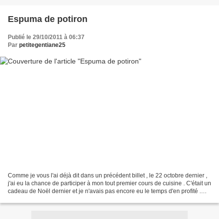
Espuma de potiron
Publié le 29/10/2011 à 06:37
Par
petitegentiane25
Comme je vous l'ai déjà dit dans un précédent billet , le 22 octobre dernier ,
j'ai eu la chance de participer à mon tout premier cours de cuisine . C'était un
cadeau de Noël dernier et je n'avais pas encore eu le temps d'en profité .
Cette fois ci c'est...