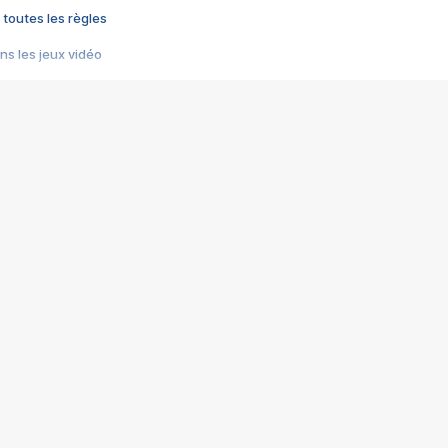
 toutes les règles
s les jeux vidéo
us choquant de Rockstar ? - Le scandale BULLY
e plus moche de Steam
du RÊVE tourne au CAUCHEMAR
pendant 8 heures
it… à tort
umiliés par un jeu vidéo
ire - Final Fantasy 8
ti un empire - Age of Empires
story DOFUS
tard, il crée l'un des pires jeux de tous les temps, MindsEye.