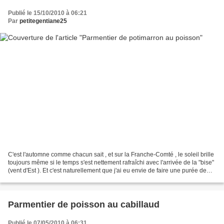
Publié le 15/10/2010 à 06:21
Par
petitegentiane25
C'est l'automne comme chacun sait , et sur la Franche-Comté , le soleil brille
toujours même si le temps s'est nettement rafraîchi avec l'arrivée de la "bise"
(vent d'Est ). Et c'est naturellement que j'ai eu envie de faire une purée de
potimarron dont...
Parmentier de poisson au cabillaud
Publié le 07/05/2010 à 06:31