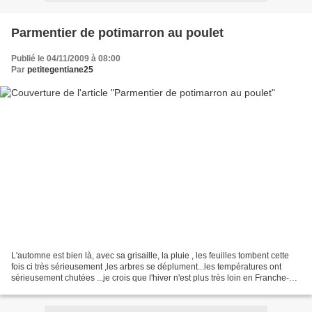
Parmentier de potimarron au poulet
Publié le 04/11/2009 à 08:00
Par
petitegentiane25
L'automne est bien là, avec sa grisaille, la pluie , les feuilles tombent cette
fois ci très sérieusement ,les arbres se déplument...les températures ont
sérieusement chutées ...je crois que l'hiver n'est plus très loin en Franche-
Comté ! Alors pour réchauffer...