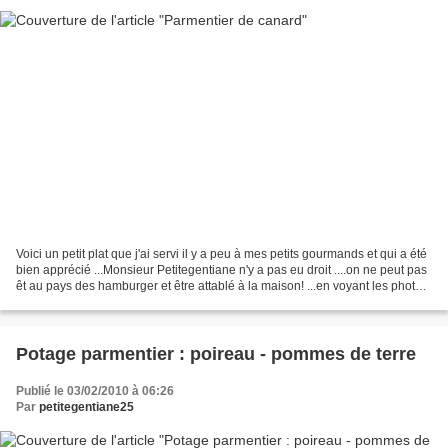
Voici un petit plat que j'ai servi il y a peu à mes petits gourmands et qui a été
bien apprécié ...Monsieur Petitegentiane n'y a pas eu droit ....on ne peut pas
êt au pays des hamburger et être attablé à la maison! ...en voyant les photos
de cette recette...
Potage parmentier : poireau - pommes de terre
Publié le 03/02/2010 à 06:26
Par
petitegentiane25