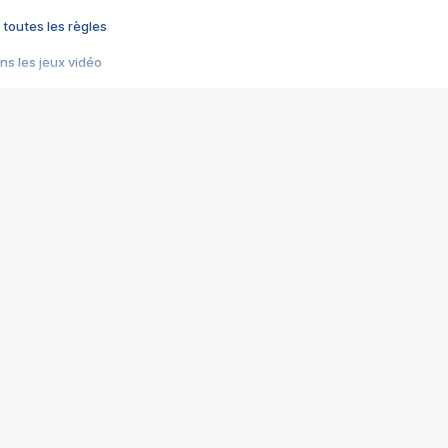
 toutes les règles
s les jeux vidéo
us choquant de Rockstar ? - Le scandale BULLY
e plus moche de Steam
du RÊVE tourne au CAUCHEMAR
pendant 8 heures
it… à tort
umiliés par un jeu vidéo
ire - Final Fantasy 8
ti un empire - Age of Empires
story DOFUS
tard, il crée l'un des pires jeux de tous les temps, MindsEye.