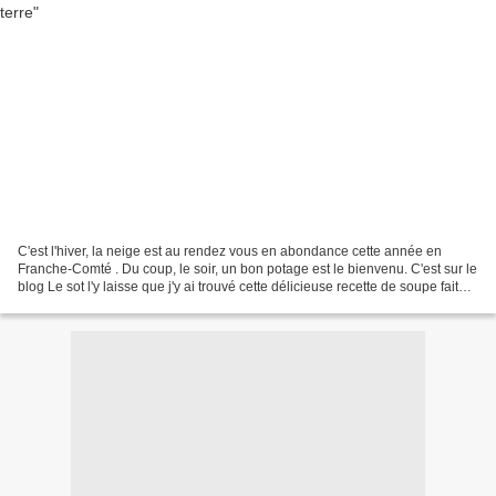
C'est l'hiver, la neige est au rendez vous en abondance cette année en
Franche-Comté . Du coup, le soir, un bon potage est le bienvenu. C'est sur le
blog Le sot l'y laisse que j'y ai trouvé cette délicieuse recette de soupe faite
avec des poireaux et...