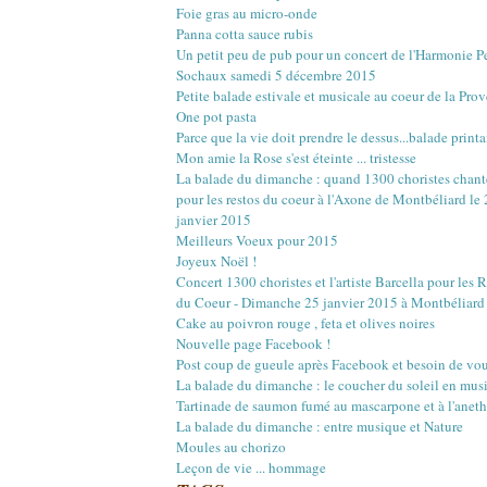
Mars
Mars
Mai
Juin
Juillet
Août
(22)
(16)
(15)
(1)
(12)
(17)
Foie gras au micro-onde
Février
Février
Avril
Mai
Juin
Juillet
(20)
(20)
(18)
(13)
(3)
(12)
Panna cotta sauce rubis
Janvier
Janvier
Mars
Avril
Mai
Juin
(18)
(21)
(14)
(20)
(4)
(10)
Un petit peu de pub pour un concert de l'Harmonie 
Février
Mars
Avril
Mai
(23)
(22)
(16)
(12)
Sochaux samedi 5 décembre 2015
Janvier
Février
Mars
Avril
(18)
(27)
(18)
(17)
Petite balade estivale et musicale au coeur de la Pro
Janvier
Février
Mars
(29)
(17)
(18)
One pot pasta
Janvier
Février
(30)
(16)
Parce que la vie doit prendre le dessus...balade printa
Janvier
(4)
Mon amie la Rose s'est éteinte ... tristesse
La balade du dimanche : quand 1300 choristes chant
pour les restos du coeur à l'Axone de Montbéliard le
janvier 2015
Meilleurs Voeux pour 2015
Joyeux Noël !
Concert 1300 choristes et l'artiste Barcella pour les 
du Coeur - Dimanche 25 janvier 2015 à Montbéliard
Cake au poivron rouge , feta et olives noires
Nouvelle page Facebook !
Post coup de gueule après Facebook et besoin de vou
La balade du dimanche : le coucher du soleil en mus
Tartinade de saumon fumé au mascarpone et à l'aneth
La balade du dimanche : entre musique et Nature
Moules au chorizo
Leçon de vie ... hommage