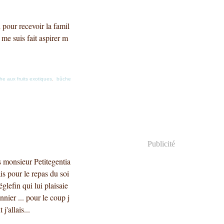
 pour recevoir la famil
 me suis fait aspirer m
he aux fruits exotiques
,
bûche
Publicité
rs monsieur Petitegentia
is pour le repas du soi
'églefin qui lui plaisaie
nnier ... pour le coup j
j'allais...