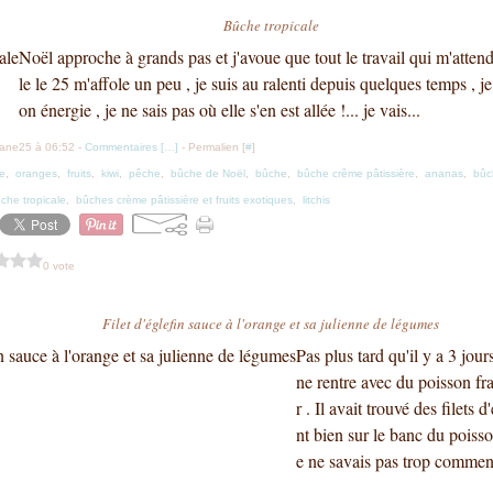
Bûche tropicale
Noël approche à grands pas et j'avoue que tout le travail qui m'attend
le le 25 m'affole un peu , je suis au ralenti depuis quelques temps , je
on énergie , je ne sais pas où elle s'en est allée !... je vais...
iane25 à 06:52 -
Commentaires [
…
]
- Permalien [
#
]
re
,
oranges
,
fruits
,
kiwi
,
pêche
,
bûche de Noël
,
bûche
,
bûche crême pâtissière
,
ananas
,
bûc
che tropicale
,
bûches crème pâtissière et fruits exotiques
,
litchis
0 vote
Filet d'églefin sauce à l'orange et sa julienne de légumes
Pas plus tard qu'il y a 3 jou
ne rentre avec du poisson fra
r . Il avait trouvé des filets d
nt bien sur le banc du poisso
e ne savais pas trop comment 