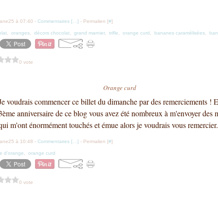
iane25 à 07:40 -
Commentaires [
…
]
- Permalien [
#
]
lat
,
oranges
,
décors chocolat
,
grand marnier
,
trifle
,
orange curd
,
bananes caramélisées
,
ban
0 vote
Orange curd
Je voudrais commencer ce billet du dimanche par des remerciements ! En
3ème anniversaire de ce blog vous avez été nombreux à m'envoyer des 
qui m'ont énormément touchés et émue alors je voudrais vous remercier.
iane25 à 10:48 -
Commentaires [
…
]
- Permalien [
#
]
e d'orange
,
orange curd
0 vote