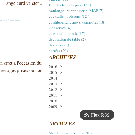
ange curd va êter...
Blablas touristiques (158)
boulange - viennoiserie- MAP (7)
cocktails - boissons (12 )
anes flambées
confitures,chutneys, compotes (18 )
Conserves (4)
cuisine du monde (17)
décoration de table (2)
desserts (80)
entrées (29)
ARCHIVES
 effet à l'occasion du
2016
messages privés ou non
2015
Janvier
(1)
..
2014
Décembre
(3)
2013
Juillet
Décembre
(2)
(5)
2012
Avril
Novembre
Décembre
(1)
(5)
(2)
2011
Mars
Octobre
Octobre
Décembre
(1)
(1)
(2)
(11)
2010
Février
Septembre
Septembre
Novembre
Décembre
(1)
(14)
(14)
(1)
(6)
2009
Août
Août
Octobre
Novembre
Décembre
(4)
(6)
(14)
(24)
(17)
Juillet
Juillet
Septembre
Octobre
Novembre
Décembre
(1)
(8)
(18)
(13)
(22)
(13)
Flux RSS
Juin
Juin
Août
Septembre
Octobre
Novembre
(1)
(7)
(12)
(21)
(16)
(17)
ARTICLES
Mai
Mai
Juillet
Août
Septembre
Octobre
(2)
(11)
(15)
(11)
(16)
(15)
Avril
Avril
Juin
Juillet
Août
Septembre
(16)
(12)
(4)
(13)
(15)
(19)
Meilleurs voeux pour 2016