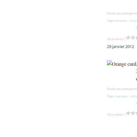
Posté par petitegent
Tags:
banane
,
choco
Vous aimez ?
29 janvier 2012
Posté par petitegent
Tags:
oranges
,
crèm
Vous aimez ?