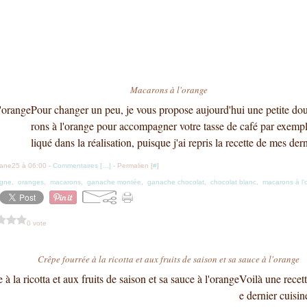
Macarons à l'orange
Pour changer un peu, je vous propose aujourd'hui une petite dou
rons à l'orange pour accompagner votre tasse de café par exemp
liqué dans la réalisation, puisque j'ai repris la recette de mes der
iane25 à 06:00 -
Commentaires [
…
]
- Permalien [
#
]
ogne
,
oranges
,
macarons
,
ganache montée
,
ganache chocolat
,
chocolat blanc
,
macarons à l'
0 vote
Crêpe fourrée à la ricotta et aux fruits de saison et sa sauce à l'orange
Voilà une recett
e dernier cuisine