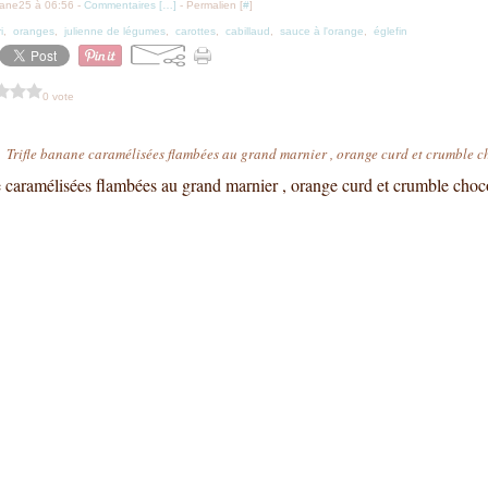
iane25 à 06:56 -
Commentaires [
…
]
- Permalien [
#
]
i
,
oranges
,
julienne de légumes
,
carottes
,
cabillaud
,
sauce à l'orange
,
églefin
0 vote
Trifle banane caramélisées flambées au grand marnier , orange curd et crumble c