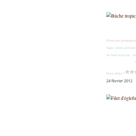
Posté par petitegent
Tags:
crème pâtissiè
de Noël tropicale
,
bû
Vous aimez ?
24 février 2012