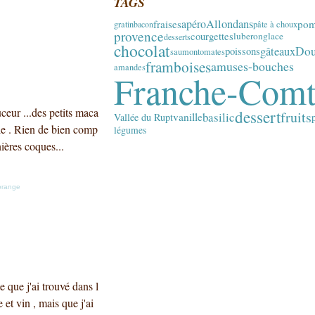
TAGS
apéro
Allondans
fraises
po
gratin
bacon
pâte à choux
provence
courgettes
luberon
glace
desserts
chocolat
Do
gâteaux
poissons
saumon
tomates
framboises
amuses-bouches
amandes
Franche-Com
ceur ...des petits maca
dessert
fruits
basilic
vanille
Vallée du Rupt
le . Rien de bien comp
légumes
nières coques...
orange
e que j'ai trouvé dans l
 et vin , mais que j'ai