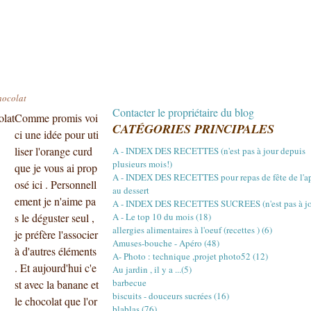
hocolat
Contacter le propriétaire du blog
Comme promis voi
CATÉGORIES PRINCIPALES
ci une idée pour uti
liser l'orange curd
A - INDEX DES RECETTES (n'est pas à jour depuis
plusieurs mois!)
que je vous ai prop
A - INDEX DES RECETTES pour repas de fête de l'a
osé ici . Personnell
au dessert
ement je n'aime pa
A - INDEX DES RECETTES SUCREES (n'est pas à jou
s le déguster seul ,
A - Le top 10 du mois (18)
allergies alimentaires à l'oeuf (recettes ) (6)
je préfère l'associer
Amuses-bouche - Apéro (48)
à d'autres éléments
A- Photo : technique ,projet photo52 (12)
. Et aujourd'hui c'e
Au jardin , il y a ...(5)
barbecue
st avec la banane et
biscuits - douceurs sucrées (16)
le chocolat que l'or
blablas (76)