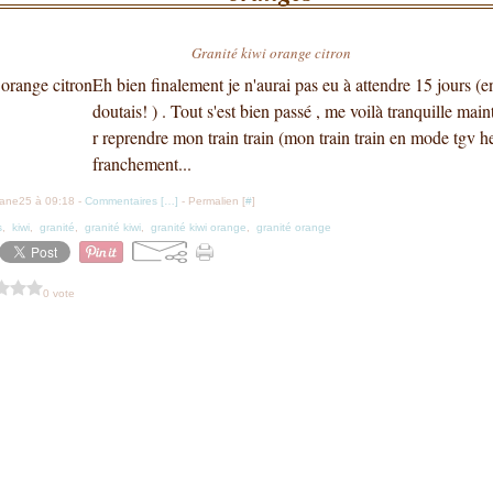
Granité kiwi orange citron
Eh bien finalement je n'aurai pas eu à attendre 15 jours 
doutais! ) . Tout s'est bien passé , me voilà tranquille main
r reprendre mon train train (mon train train en mode tgv he
franchement...
iane25 à 09:18 -
Commentaires [
…
]
- Permalien [
#
]
s
,
kiwi
,
granité
,
granité kiwi
,
granité kiwi orange
,
granité orange
0 vote