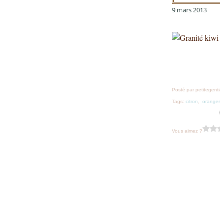
9 mars 2013
Posté par petitegent
Tags:
citron
,
orange
Vous aimez ?