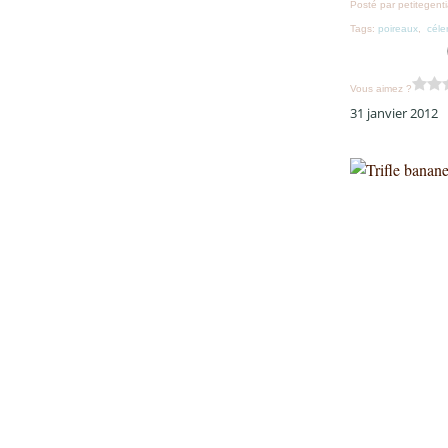
Posté par petitegent
Tags:
poireaux
,
céler
Vous aimez ?
31 janvier 2012