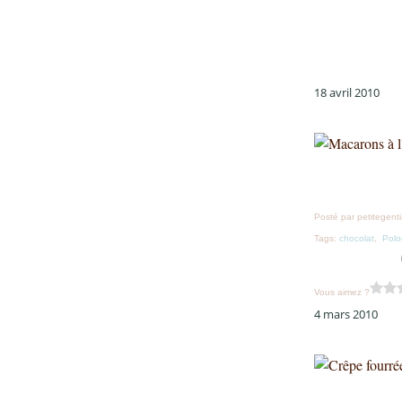
18 avril 2010
Posté par petitegent
Tags:
chocolat
,
Pol
Vous aimez ?
4 mars 2010