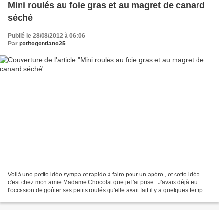
Mini roulés au foie gras et au magret de canard
séché
Publié le 28/08/2012 à 06:06
Par
petitegentiane25
Voilà une petite idée sympa et rapide à faire pour un apéro , et cette idée
c'est chez mon amie Madame Chocolat que je l'ai prise . J'avais déjà eu
l'occasion de goûter ses petits roulés qu'elle avait fait il y a quelques temps
et j'ai eu envie d'essayer...