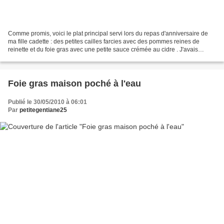
Comme promis, voici le plat principal servi lors du repas d'anniversaire de
ma fille cadette : des petites cailles farcies avec des pommes reines de
reinette et du foie gras avec une petite sauce crémée au cidre . J'avais
accompagné mes oiseaux d'un duo...
Foie gras maison poché à l'eau
Publié le 30/05/2010 à 06:01
Par
petitegentiane25