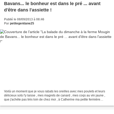
Bavans... le bonheur est dans le pré ... avant
d'être dans l'assiette !
Publié le 08/09/2013 à 08:46
Par
petitegentiane25
Voilà un moment que je vous rabats les oreilles avec mes poulets et leurs
délicieux sots l'y laisse , mes magrets de canard , mes coqs au vin jaune ,
que j'achète pas très loin de chez moi , à Catherine ma petite fermière
préférée ! ... eh bien aujourd'hui...