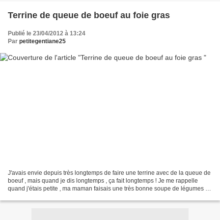
Terrine de queue de boeuf au foie gras
Publié le 23/04/2012 à 13:24
Par
petitegentiane25
J'avais envie depuis très longtemps de faire une terrine avec de la queue de
boeuf , mais quand je dis longtemps , ça fait longtemps ! Je me rappelle
quand j'étais petite , ma maman faisais une très bonne soupe de légumes et
des fois elle ajoutait dedans...