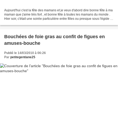
Aujourd'hui c'est la fête des mamans et je veux d'abord dire bonne fête à ma
maman que j'aime très fort , et bonne fête à toutes les mamans du monde .
Hier soir, c'était une soirée particulière entre filles ou presque sous l'égide de
notre Grand Organisateur...
Bouchées de foie gras au confit de figues en
amuses-bouche
Publié le 14/03/2010 à 06:26
Par
petitegentiane25