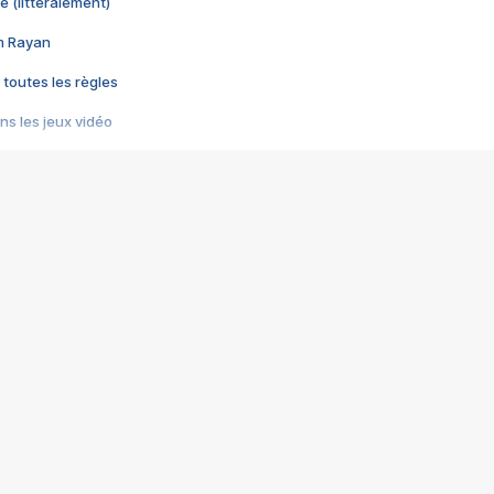
e (littéralement)
im Rayan
 toutes les règles
s les jeux vidéo
us choquant de Rockstar ? - Le scandale BULLY
e plus moche de Steam
du RÊVE tourne au CAUCHEMAR
pendant 8 heures
it… à tort
umiliés par un jeu vidéo
ire - Final Fantasy 8
ti un empire - Age of Empires
story DOFUS