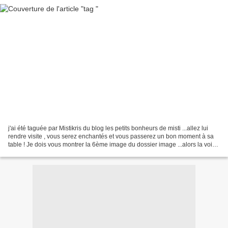
j'ai été taguée par Mistikris du blog les petits bonheurs de misti ...allez lui
rendre visite , vous serez enchantés et vous passerez un bon moment à sa
table ! Je dois vous montrer la 6ème image du dossier image ...alors la voici
...c'est un joli petit...