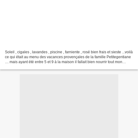
Soleil , cigales , lavandes , piscine , farniente , rosé bien frais et sieste ...voilà
ce qui était au menu des vacances provençales de la famille Petitegentiane
.... mais ayant été entre 5 et 9 à la maison il fallait bien nourrir tout mon
monde et si...