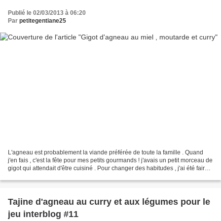
Publié le 02/03/2013 à 06:20
Par
petitegentiane25
L'agneau est probablement la viande préférée de toute la famille . Quand
j'en fais , c'est la fête pour mes petits gourmands ! j'avais un petit morceau de
gigot qui attendait d'être cuisiné . Pour changer des habitudes , j'ai été faire
un petit tour sur...
Tajine d'agneau au curry et aux légumes pour le
jeu interblog #11