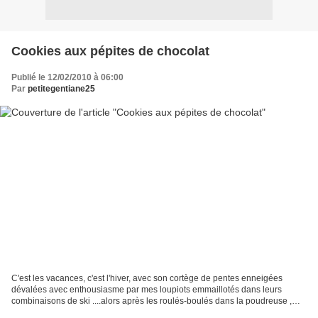
Cookies aux pépites de chocolat
Publié le 12/02/2010 à 06:00
Par
petitegentiane25
C'est les vacances, c'est l'hiver, avec son cortège de pentes enneigées
dévalées avec enthousiasme par mes loupiots emmaillotés dans leurs
combinaisons de ski ....alors après les roulés-boulés dans la poudreuse ,
quand on a les joues roses et glacées...