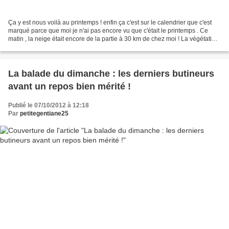
Ça y est nous voilà au printemps ! enfin ça c'est sur le calendrier que c'est
marqué parce que moi je n'ai pas encore vu que c'était le printemps . Ce
matin , la neige était encore de la partie à 30 km de chez moi ! La végétation
est en retard , à part...
La balade du dimanche : les derniers butineurs
avant un repos bien mérité !
Publié le 07/10/2012 à 12:18
Par
petitegentiane25