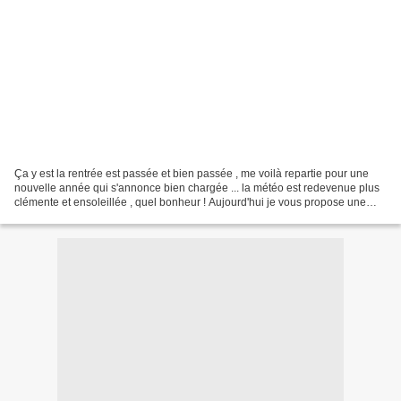
Ça y est la rentrée est passée et bien passée , me voilà repartie pour une
nouvelle année qui s'annonce bien chargée ... la météo est redevenue plus
clémente et ensoleillée , quel bonheur ! Aujourd'hui je vous propose une
petite balade musicale avec encore...