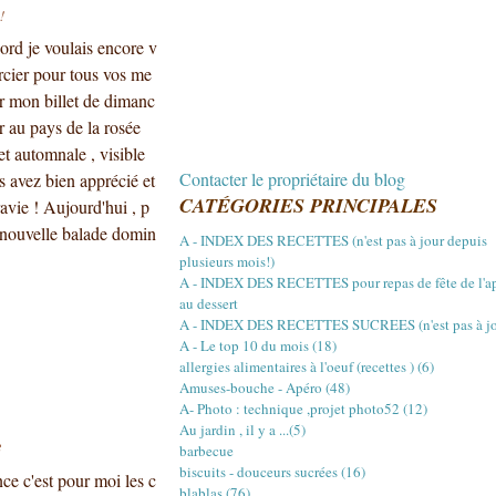
!
ord je voulais encore v
cier pour tous vos me
r mon billet de dimanc
r au pays de la rosée
et automnale , visible
Contacter le propriétaire du blog
 avez bien apprécié et
CATÉGORIES PRINCIPALES
ravie ! Aujourd'hui , p
 nouvelle balade domin
A - INDEX DES RECETTES (n'est pas à jour depuis
plusieurs mois!)
A - INDEX DES RECETTES pour repas de fête de l'a
au dessert
A - INDEX DES RECETTES SUCREES (n'est pas à jou
A - Le top 10 du mois (18)
allergies alimentaires à l'oeuf (recettes ) (6)
Amuses-bouche - Apéro (48)
A- Photo : technique ,projet photo52 (12)
Au jardin , il y a ...(5)
3
barbecue
biscuits - douceurs sucrées (16)
ce c'est pour moi les c
blablas (76)