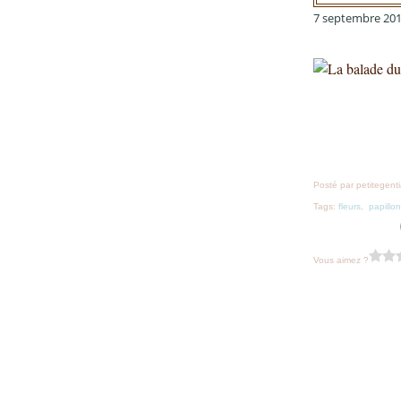
7 septembre 20
Posté par petitegent
Tags:
fleurs
,
papillon
Vous aimez ?