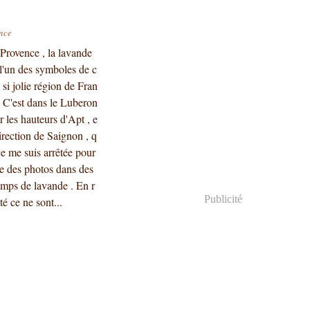
nce
Provence , la lavande
 l'un des symboles de c
e si jolie région de Fran
. C'est dans le Luberon
ur les hauteurs d'Apt , e
irection de Saignon , q
je me suis arrêtée pour
re des photos dans des
mps de lavande . En r
Publicité
ité ce ne sont...