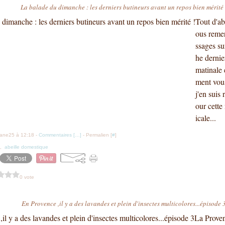
La balade du dimanche : les derniers butineurs avant un repos bien mérité 
Tout d'ab
ous remer
ssages su
he dernie
matinale 
ment vous
j'en suis 
our cette
icale...
iane25 à 12:18 -
Commentaires [
…
]
- Permalien [
#
]
,
abeille domestique
0 vote
En Provence ,il y a des lavandes et plein d'insectes multicolores...épisode 
La Proven