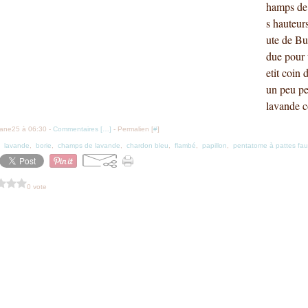
hamps de 
s hauteur
ute de Bu
due pour 
etit coin 
un peu pe
lavande cô
iane25 à 06:30 -
Commentaires [
…
]
- Permalien [
#
]
,
lavande
,
borie
,
champs de lavande
,
chardon bleu
,
flambé
,
papillon
,
pentatome à pattes fa
0 vote