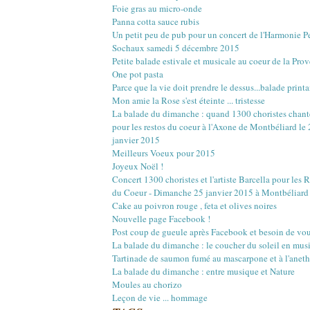
Mars
Mars
Mai
Juin
Juillet
Août
(22)
(16)
(15)
(1)
(12)
(17)
Foie gras au micro-onde
Février
Février
Avril
Mai
Juin
Juillet
(20)
(20)
(18)
(13)
(3)
(12)
Panna cotta sauce rubis
Janvier
Janvier
Mars
Avril
Mai
Juin
(18)
(21)
(14)
(20)
(4)
(10)
Un petit peu de pub pour un concert de l'Harmonie 
Février
Mars
Avril
Mai
(23)
(22)
(16)
(12)
Sochaux samedi 5 décembre 2015
Janvier
Février
Mars
Avril
(18)
(27)
(18)
(17)
Petite balade estivale et musicale au coeur de la Pro
Janvier
Février
Mars
(29)
(17)
(18)
One pot pasta
Janvier
Février
(30)
(16)
Parce que la vie doit prendre le dessus...balade printa
Janvier
(4)
Mon amie la Rose s'est éteinte ... tristesse
La balade du dimanche : quand 1300 choristes chant
pour les restos du coeur à l'Axone de Montbéliard le
janvier 2015
Meilleurs Voeux pour 2015
Joyeux Noël !
Concert 1300 choristes et l'artiste Barcella pour les 
du Coeur - Dimanche 25 janvier 2015 à Montbéliard
Cake au poivron rouge , feta et olives noires
Nouvelle page Facebook !
Post coup de gueule après Facebook et besoin de vou
La balade du dimanche : le coucher du soleil en mus
Tartinade de saumon fumé au mascarpone et à l'aneth
La balade du dimanche : entre musique et Nature
Moules au chorizo
Leçon de vie ... hommage