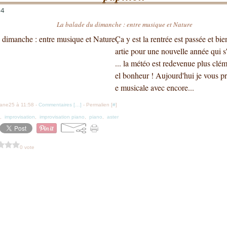
14
La balade du dimanche : entre musique et Nature
Ça y est la rentrée est passée et bi
artie pour une nouvelle année qui 
... la météo est redevenue plus clém
el bonheur ! Aujourd'hui je vous p
e musicale avec encore...
iane25 à 11:58 -
Commentaires [
…
]
- Permalien [
#
]
,
improvisation
,
improvisation piano
,
piano
,
aster
0 vote