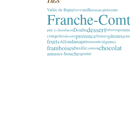
TAGS
vanille
Vallée du Rupt
poissons
glace
tomates
Franche-Com
dessert
Doubs
pomm
luberon
pâte à choux
bacon
provence
gâteaux
fraises
courgettes
desserts
grati
fruits
Allondans
apéro
légumes
amandes
chocolat
framboises
basilic
saumon
amuses-bouches
poulet