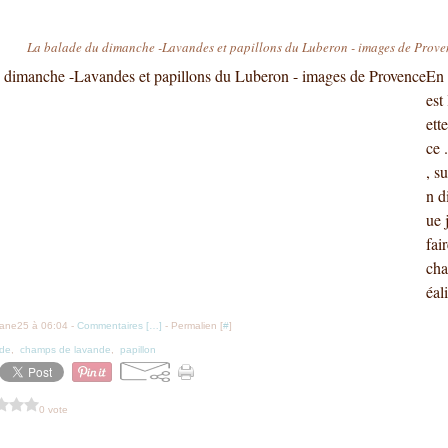
La balade du dimanche -Lavandes et papillons du Luberon - images de Prove
En 
est
ett
ce 
, s
n d
ue 
fai
cha
éal
iane25 à 06:04 -
Commentaires [
…
]
- Permalien [
#
]
nde
,
champs de lavande
,
papillon
0 vote