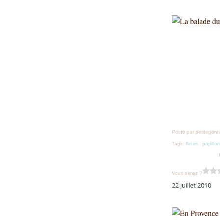
Posté par petitegent
Tags:
fleurs
,
papillon
Vous aimez ?
22 juillet 2010