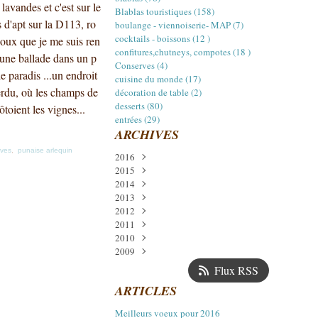
lavandes et c'est sur le
Blablas touristiques (158)
s d'apt sur la D113, ro
boulange - viennoiserie- MAP (7)
cocktails - boissons (12 )
oux que je me suis ren
confitures,chutneys, compotes (18 )
une ballade dans un p
Conserves (4)
de paradis ...un endroit
cuisine du monde (17)
rdu, où les champs de
décoration de table (2)
desserts (80)
toient les vignes...
entrées (29)
ARCHIVES
uves
,
punaise arlequin
2016
2015
Janvier
(1)
2014
Décembre
(3)
2013
Juillet
Décembre
(2)
(5)
2012
Avril
Novembre
Décembre
(1)
(5)
(2)
2011
Mars
Octobre
Octobre
Décembre
(1)
(1)
(2)
(11)
2010
Février
Septembre
Septembre
Novembre
Décembre
(1)
(14)
(14)
(1)
(6)
2009
Août
Août
Octobre
Novembre
Décembre
(4)
(6)
(14)
(24)
(17)
Juillet
Juillet
Septembre
Octobre
Novembre
Décembre
(1)
(8)
(18)
(13)
(22)
(13)
Flux RSS
Juin
Juin
Août
Septembre
Octobre
Novembre
(1)
(7)
(12)
(21)
(16)
(17)
ARTICLES
Mai
Mai
Juillet
Août
Septembre
Octobre
(2)
(11)
(15)
(11)
(16)
(15)
Avril
Avril
Juin
Juillet
Août
Septembre
(16)
(12)
(4)
(13)
(15)
(19)
Meilleurs voeux pour 2016