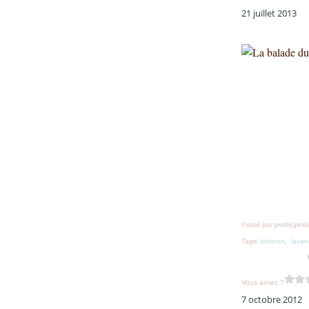
21 juillet 2013
Posté par petitegent
Tags:
luberon
,
lava
Vous aimez ?
7 octobre 2012