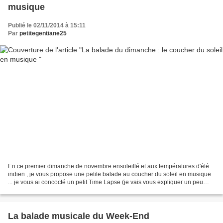
musique
Publié le 02/11/2014 à 15:11
Par
petitegentiane25
En ce premier dimanche de novembre ensoleillé et aux températures d'été
indien , je vous propose une petite balade au coucher du soleil en musique
... je vous ai concocté un petit Time Lapse (je vais vous expliquer un peu
plus loin ce que c'est ) et vous...
La balade musicale du Week-End