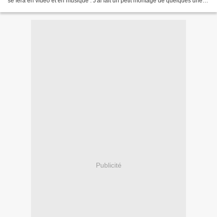
se fera en vidéo et en musique . J'ai fait un petit montage de quelques unes
de mes photos de nature...
Publicité