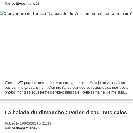
Par
petitegentiane25
C'est le WE pour les uns , et les vacances pour moi ! Mais je ne vous laisse
pas comme ça , sans rien . Comme j'ai pu voir que vous appréciez mes petits
photos montées sous forme de vidéo musicale , cette semaine , je me suis
lâchée ! Comme vous le savez...
La balade du dimanche : Perles d'eau musicales
Publié le 16/02/2014 à 11:28
Par
petitegentiane25