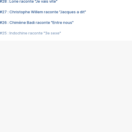
28 : Lorie raconte "Je vais vite"
#27 : Christophe Willem raconte "Jacques a dit"
#26 : Chimène Badi raconte "Entre nous"
#25 : Indochine raconte "3e sexe"
#24 : Zaho raconte "C'est chelou"
#23 : Patrick Bruel raconte "Au café des délices"
#22 : Kyo raconte "Le chemin"
#21 : Nolwenn Leroy raconte "Cassé"
#20 : Patrick Hernandez raconte "Born to be alive"
#19 : Lorie raconte "Près de moi"
#18 : Michael Jones raconte "A nos actes manqués" (avec Jean-Jacque
#17 : Khaled raconte "Aïcha"
#16 : Corneille raconte "Parce qu'on vient de loin"