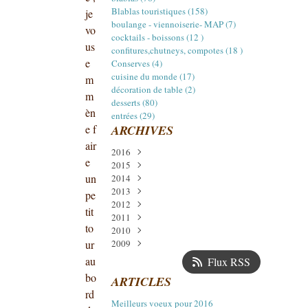
Blablas touristiques (158)
je
boulange - viennoiserie- MAP (7)
vo
cocktails - boissons (12 )
us
confitures,chutneys, compotes (18 )
e
Conserves (4)
cuisine du monde (17)
m
décoration de table (2)
m
desserts (80)
èn
entrées (29)
e f
ARCHIVES
air
2016
e
2015
Janvier
(1)
un
2014
Décembre
(3)
2013
Juillet
Décembre
(2)
(5)
pe
2012
Avril
Novembre
Décembre
(1)
(5)
(2)
tit
2011
Mars
Octobre
Octobre
Décembre
(1)
(1)
(2)
(11)
to
2010
Février
Septembre
Septembre
Novembre
Décembre
(1)
(14)
(14)
(1)
(6)
ur
2009
Août
Août
Octobre
Novembre
Décembre
(4)
(6)
(14)
(24)
(17)
Juillet
Juillet
Septembre
Octobre
Novembre
Décembre
(1)
(8)
(18)
(13)
(22)
(13)
au
Flux RSS
Juin
Juin
Août
Septembre
Octobre
Novembre
(1)
(7)
(12)
(21)
(16)
(17)
bo
ARTICLES
Mai
Mai
Juillet
Août
Septembre
Octobre
(2)
(11)
(15)
(11)
(16)
(15)
rd
Avril
Avril
Juin
Juillet
Août
Septembre
(16)
(12)
(4)
(13)
(15)
(19)
Meilleurs voeux pour 2016