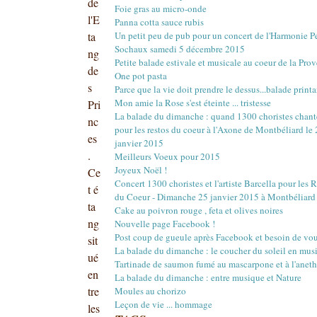
Mars
Mars
Mai
Juin
Juillet
Août
(22)
(16)
(15)
(1)
(12)
(17)
de
Foie gras au micro-onde
Février
Février
Avril
Mai
Juin
Juillet
(20)
(20)
(18)
(13)
(3)
(12)
l'E
Panna cotta sauce rubis
Janvier
Janvier
Mars
Avril
Mai
Juin
(18)
(21)
(14)
(20)
(4)
(10)
ta
Un petit peu de pub pour un concert de l'Harmonie 
Février
Mars
Avril
Mai
(23)
(22)
(16)
(12)
Sochaux samedi 5 décembre 2015
ng
Janvier
Février
Mars
Avril
(18)
(27)
(18)
(17)
Petite balade estivale et musicale au coeur de la Pro
Janvier
Février
Mars
(29)
(17)
(18)
de
One pot pasta
Janvier
Février
(30)
(16)
s
Parce que la vie doit prendre le dessus...balade printa
Janvier
(4)
Mon amie la Rose s'est éteinte ... tristesse
Pri
La balade du dimanche : quand 1300 choristes chant
nc
pour les restos du coeur à l'Axone de Montbéliard le
es
janvier 2015
.
Meilleurs Voeux pour 2015
Joyeux Noël !
Ce
Concert 1300 choristes et l'artiste Barcella pour les 
t é
du Coeur - Dimanche 25 janvier 2015 à Montbéliard
ta
Cake au poivron rouge , feta et olives noires
ng
Nouvelle page Facebook !
Post coup de gueule après Facebook et besoin de vou
sit
La balade du dimanche : le coucher du soleil en mus
ué
Tartinade de saumon fumé au mascarpone et à l'aneth
en
La balade du dimanche : entre musique et Nature
tre
Moules au chorizo
Leçon de vie ... hommage
les