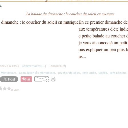
4
La balade du dimanche : le coucher du soleil en musique
En ce premier dimanche de 
aux températures d'été indi
e petite balade au coucher d
je vous ai concocté un peti
ous expliquer un peu plus lo
us...
iane25 à 15:11 -
Commentaires [
…
]
- Permalien [
#
]
s Montbéliard
,
Saint-Julien-lès-Montbéliard
,
coucher de soleil
,
time lapse
,
vidéos
,
light painting
0 vote