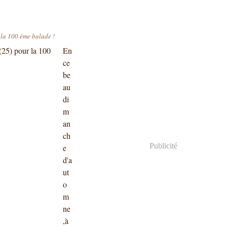
 la 100 ème balade !
En
ce
be
au
di
m
an
ch
Publicité
e
d'a
ut
o
m
ne
,à