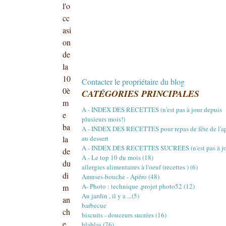
l'o
cc
asi
on
de
la
10
Contacter le propriétaire du blog
0è
CATÉGORIES PRINCIPALES
m
A - INDEX DES RECETTES (n'est pas à jour depuis
e
plusieurs mois!)
ba
A - INDEX DES RECETTES pour repas de fête de l'a
la
au dessert
A - INDEX DES RECETTES SUCREES (n'est pas à jou
de
A - Le top 10 du mois (18)
du
allergies alimentaires à l'oeuf (recettes ) (6)
di
Amuses-bouche - Apéro (48)
A- Photo : technique ,projet photo52 (12)
m
Au jardin , il y a ...(5)
an
barbecue
ch
biscuits - douceurs sucrées (16)
e ,
blablas (76)