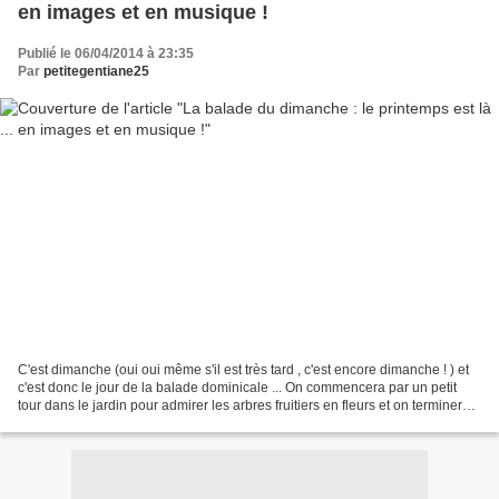
en images et en musique !
Publié le 06/04/2014 à 23:35
Par
petitegentiane25
C'est dimanche (oui oui même s'il est très tard , c'est encore dimanche ! ) et
c'est donc le jour de la balade dominicale ... On commencera par un petit
tour dans le jardin pour admirer les arbres fruitiers en fleurs et on terminera
cette balade par un...