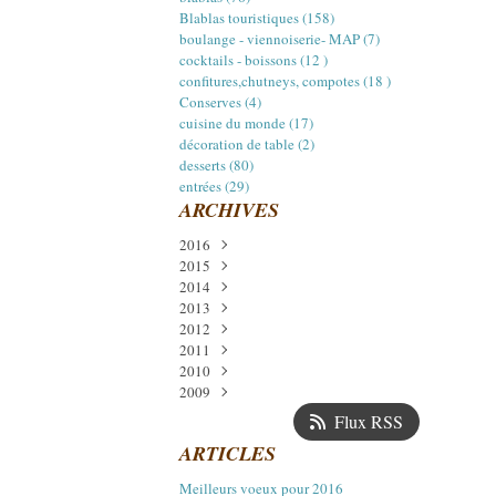
Blablas touristiques (158)
boulange - viennoiserie- MAP (7)
cocktails - boissons (12 )
confitures,chutneys, compotes (18 )
Conserves (4)
cuisine du monde (17)
décoration de table (2)
desserts (80)
entrées (29)
ARCHIVES
2016
2015
Janvier
(1)
2014
Décembre
(3)
2013
Juillet
Décembre
(2)
(5)
2012
Avril
Novembre
Décembre
(1)
(5)
(2)
2011
Mars
Octobre
Octobre
Décembre
(1)
(1)
(2)
(11)
2010
Février
Septembre
Septembre
Novembre
Décembre
(1)
(14)
(14)
(1)
(6)
2009
Août
Août
Octobre
Novembre
Décembre
(4)
(6)
(14)
(24)
(17)
Juillet
Juillet
Septembre
Octobre
Novembre
Décembre
(1)
(8)
(18)
(13)
(22)
(13)
Flux RSS
Juin
Juin
Août
Septembre
Octobre
Novembre
(1)
(7)
(12)
(21)
(16)
(17)
ARTICLES
Mai
Mai
Juillet
Août
Septembre
Octobre
(2)
(11)
(15)
(11)
(16)
(15)
Avril
Avril
Juin
Juillet
Août
Septembre
(16)
(12)
(4)
(13)
(15)
(19)
Meilleurs voeux pour 2016