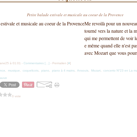
Petite balade estivale et musicale au coeur de la Provence
Me revoilà pour un nouveau 
tourné vers la nature et la 
qui me permettent de voir l
e même quand elle n'est pas 
avec Mozart que vous pourre
iane25 à 01:01 -
Commentaires [
…
]
- Permalien [
#
]
ence
,
musique
,
coquelicots
,
piano
,
piano à 4 mains
,
Ansouis
,
Mozart
,
concerto N°23 en La ma
fauve
0 vote