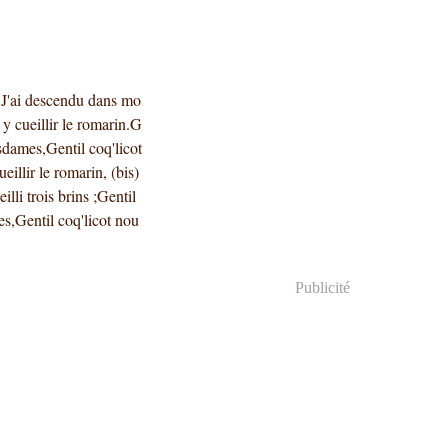
 J'ai descendu dans mo
 y cueillir le romarin.G
esdames,Gentil coq'licot
illir le romarin, (bis)
illi trois brins ;Gentil
s,Gentil coq'licot nou
Publicité