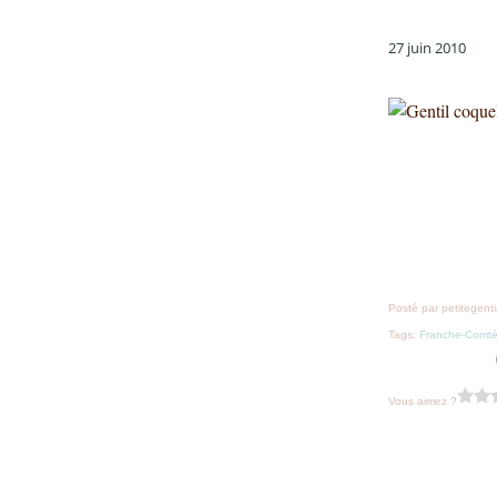
27 juin 2010
Posté par petitegent
Tags:
Franche-Comt
Vous aimez ?