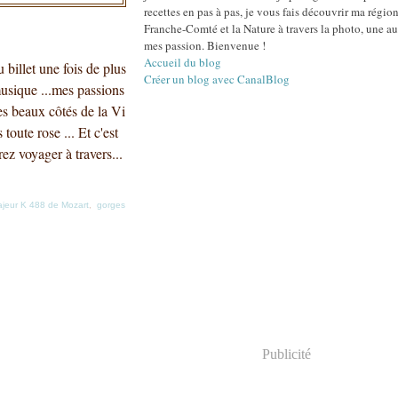
recettes en pas à pas, je vous fais découvrir ma région
Franche-Comté et la Nature à travers la photo, une au
mes passion. Bienvenue !
Accueil du blog
billet une fois de plus
Créer un blog avec CanalBlog
musique ...mes passions
es beaux côtés de la Vi
toute rose ... Et c'est
z voyager à travers...
jeur K 488 de Mozart
,
gorges
Publicité