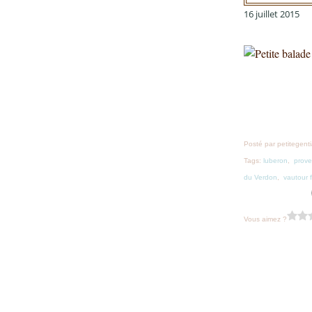
16 juillet 2015
Posté par petitegent
Tags:
luberon
,
prov
du Verdon
,
vautour 
Vous aimez ?