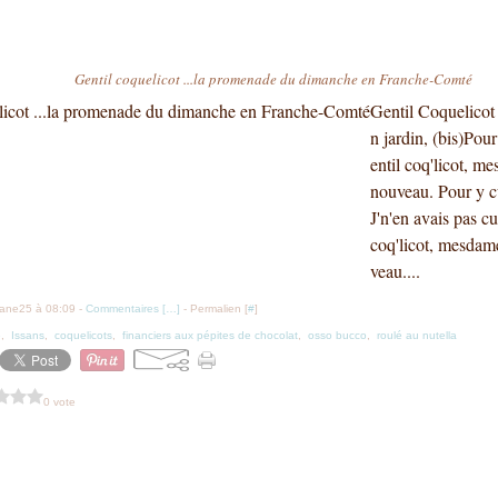
Gentil coquelicot ...la promenade du dimanche en Franche-Comté
Gentil Coquelicot
n jardin, (bis)Pour
entil coq'licot, m
nouveau. Pour y cue
J'n'en avais pas cue
coq'licot, mesdame
veau....
iane25 à 08:09 -
Commentaires [
…
]
- Permalien [
#
]
é
,
Issans
,
coquelicots
,
financiers aux pépites de chocolat
,
osso bucco
,
roulé au nutella
0 vote