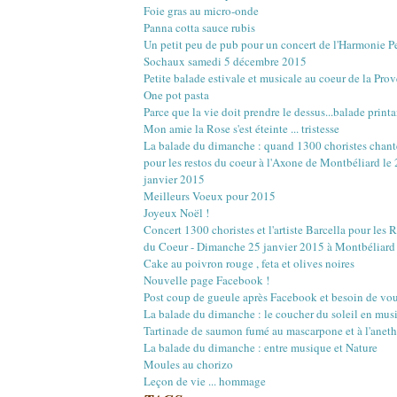
Mars
Mars
Mai
Juin
Juillet
Août
(22)
(16)
(15)
(1)
(12)
(17)
Foie gras au micro-onde
Février
Février
Avril
Mai
Juin
Juillet
(20)
(20)
(18)
(13)
(3)
(12)
Panna cotta sauce rubis
Janvier
Janvier
Mars
Avril
Mai
Juin
(18)
(21)
(14)
(20)
(4)
(10)
Un petit peu de pub pour un concert de l'Harmonie 
Février
Mars
Avril
Mai
(23)
(22)
(16)
(12)
Sochaux samedi 5 décembre 2015
Janvier
Février
Mars
Avril
(18)
(27)
(18)
(17)
Petite balade estivale et musicale au coeur de la Pro
Janvier
Février
Mars
(29)
(17)
(18)
One pot pasta
Janvier
Février
(30)
(16)
Parce que la vie doit prendre le dessus...balade printa
Janvier
(4)
Mon amie la Rose s'est éteinte ... tristesse
La balade du dimanche : quand 1300 choristes chant
pour les restos du coeur à l'Axone de Montbéliard le
janvier 2015
Meilleurs Voeux pour 2015
Joyeux Noël !
Concert 1300 choristes et l'artiste Barcella pour les 
du Coeur - Dimanche 25 janvier 2015 à Montbéliard
Cake au poivron rouge , feta et olives noires
Nouvelle page Facebook !
Post coup de gueule après Facebook et besoin de vou
La balade du dimanche : le coucher du soleil en mus
Tartinade de saumon fumé au mascarpone et à l'aneth
La balade du dimanche : entre musique et Nature
Moules au chorizo
Leçon de vie ... hommage