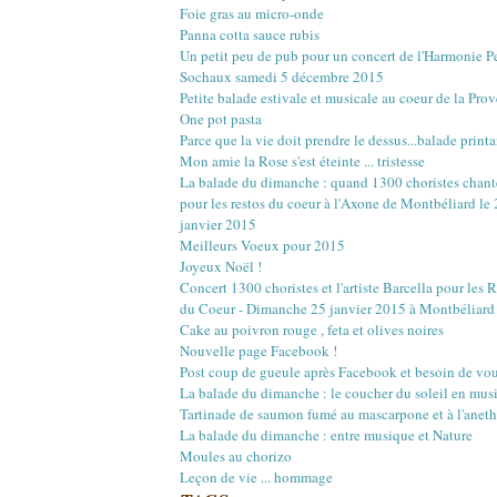
Mars
Mars
Mai
Juin
Juillet
Août
(22)
(16)
(15)
(1)
(12)
(17)
Foie gras au micro-onde
Février
Février
Avril
Mai
Juin
Juillet
(20)
(20)
(18)
(13)
(3)
(12)
Panna cotta sauce rubis
Janvier
Janvier
Mars
Avril
Mai
Juin
(18)
(21)
(14)
(20)
(4)
(10)
Un petit peu de pub pour un concert de l'Harmonie 
Février
Mars
Avril
Mai
(23)
(22)
(16)
(12)
Sochaux samedi 5 décembre 2015
Janvier
Février
Mars
Avril
(18)
(27)
(18)
(17)
Petite balade estivale et musicale au coeur de la Pro
Janvier
Février
Mars
(29)
(17)
(18)
One pot pasta
Janvier
Février
(30)
(16)
Parce que la vie doit prendre le dessus...balade printa
Janvier
(4)
Mon amie la Rose s'est éteinte ... tristesse
La balade du dimanche : quand 1300 choristes chant
pour les restos du coeur à l'Axone de Montbéliard le
janvier 2015
Meilleurs Voeux pour 2015
Joyeux Noël !
Concert 1300 choristes et l'artiste Barcella pour les 
du Coeur - Dimanche 25 janvier 2015 à Montbéliard
Cake au poivron rouge , feta et olives noires
Nouvelle page Facebook !
Post coup de gueule après Facebook et besoin de vou
La balade du dimanche : le coucher du soleil en mus
Tartinade de saumon fumé au mascarpone et à l'aneth
La balade du dimanche : entre musique et Nature
Moules au chorizo
Leçon de vie ... hommage