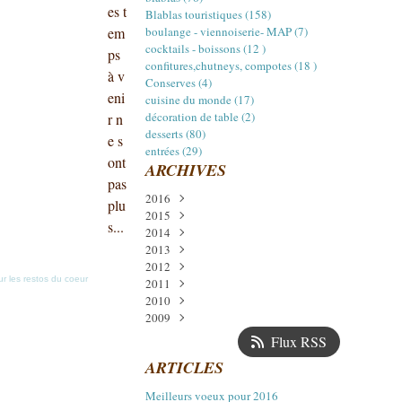
es t
Blablas touristiques (158)
em
boulange - viennoiserie- MAP (7)
cocktails - boissons (12 )
ps
confitures,chutneys, compotes (18 )
à v
Conserves (4)
eni
cuisine du monde (17)
décoration de table (2)
r n
desserts (80)
e s
entrées (29)
ont
ARCHIVES
pas
2016
plu
2015
Janvier
(1)
s...
2014
Décembre
(3)
2013
Juillet
Décembre
(2)
(5)
2012
Avril
Novembre
Décembre
(1)
(5)
(2)
ur les restos du coeur
2011
Mars
Octobre
Octobre
Décembre
(1)
(1)
(2)
(11)
2010
Février
Septembre
Septembre
Novembre
Décembre
(1)
(14)
(14)
(1)
(6)
2009
Août
Août
Octobre
Novembre
Décembre
(4)
(6)
(14)
(24)
(17)
Juillet
Juillet
Septembre
Octobre
Novembre
Décembre
(1)
(8)
(18)
(13)
(22)
(13)
Flux RSS
Juin
Juin
Août
Septembre
Octobre
Novembre
(1)
(7)
(12)
(21)
(16)
(17)
ARTICLES
Mai
Mai
Juillet
Août
Septembre
Octobre
(2)
(11)
(15)
(11)
(16)
(15)
Avril
Avril
Juin
Juillet
Août
Septembre
(16)
(12)
(4)
(13)
(15)
(19)
Meilleurs voeux pour 2016