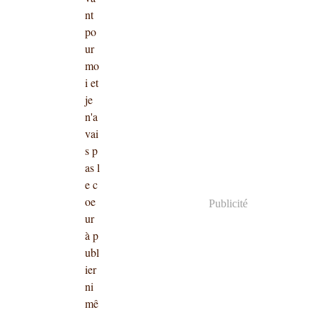
nt
po
ur
mo
i et
je
n'a
vai
s p
as l
e c
oe
Publicité
ur
à p
ubl
ier
ni
mê