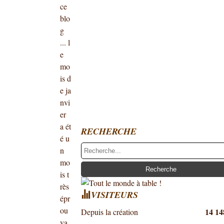
ce
blo
g
... l
e
mo
is d
e ja
nvi
er
a ét
RECHERCHE
é u
n
mo
is t
rès
VISITEURS
épr
ou
14 14
Depuis la création
va