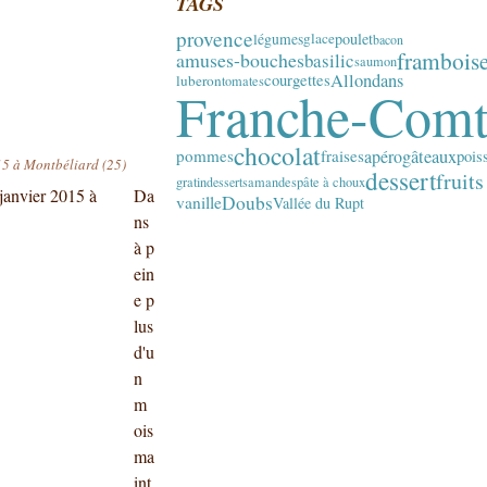
TAGS
provence
poulet
légumes
glace
bacon
frambois
amuses-bouches
basilic
saumon
Allondans
courgettes
luberon
tomates
Franche-Com
chocolat
apéro
gâteaux
pommes
fraises
pois
15 à Montbéliard (25)
dessert
fruits
gratin
desserts
amandes
pâte à choux
Da
Doubs
vanille
Vallée du Rupt
ns
à p
ein
e p
lus
d'u
n
m
ois
ma
int