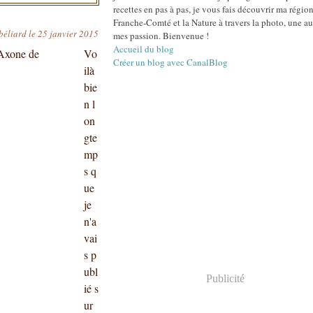
recettes en pas à pas, je vous fais découvrir ma région
Franche-Comté et la Nature à travers la photo, une au
béliard le 25 janvier 2015
mes passion. Bienvenue !
Accueil du blog
Vo
Créer un blog avec CanalBlog
ilà
bie
n l
on
gte
mp
s q
ue
je
n'a
vai
s p
ubl
Publicité
ié s
ur