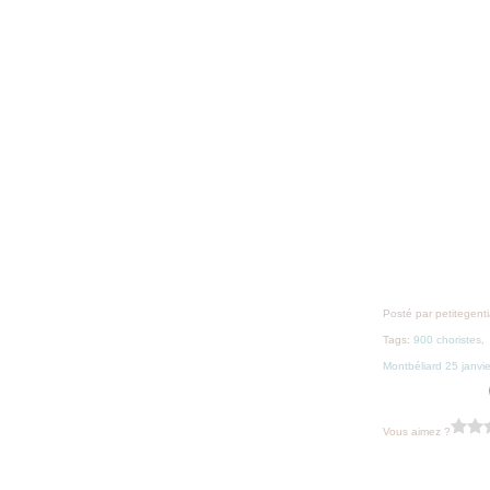
Posté par petitegent
Tags:
900 choristes
,
Montbéliard 25 janvi
Vous aimez ?