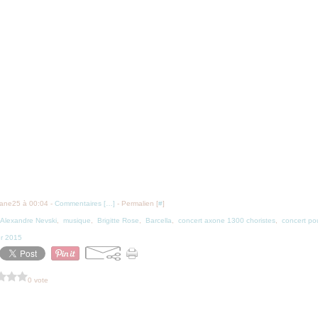
iane25 à 00:04 -
Commentaires [
…
]
- Permalien [
#
]
Alexandre Nevski
,
musique
,
Brigitte Rose
,
Barcella
,
concert axone 1300 choristes
,
concert po
er 2015
0 vote