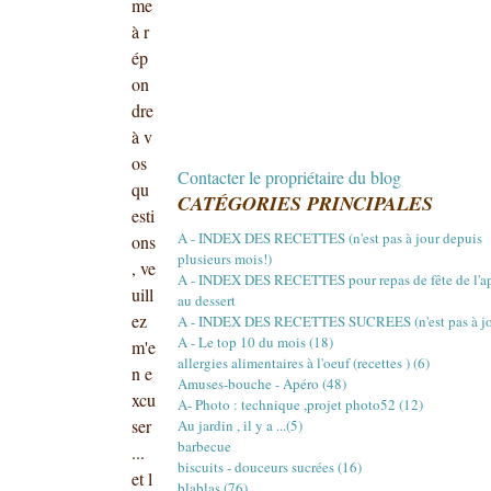
me
à r
ép
on
dre
à v
os
Contacter le propriétaire du blog
qu
CATÉGORIES PRINCIPALES
esti
A - INDEX DES RECETTES (n'est pas à jour depuis
ons
plusieurs mois!)
, ve
A - INDEX DES RECETTES pour repas de fête de l'a
uill
au dessert
ez
A - INDEX DES RECETTES SUCREES (n'est pas à jou
A - Le top 10 du mois (18)
m'e
allergies alimentaires à l'oeuf (recettes ) (6)
n e
Amuses-bouche - Apéro (48)
xcu
A- Photo : technique ,projet photo52 (12)
ser
Au jardin , il y a ...(5)
barbecue
...
biscuits - douceurs sucrées (16)
et l
blablas (76)