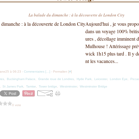
La balade du dimanche : à la découverte de London City
Aujourd'hui , je vous pro
dans un voyage 100% britis
ures , décollage imminent d
Mulhouse ! Attérissage prév
wick 1h15 plus tard . Il y 
nt les vacances...
iane25 à 06:23 -
Commentaires [
…
]
- Permalien [
#
]
res
,
Buckingham Palace
,
Grande roue de Londres
,
Hyde Park
,
Leicester
,
London Eye
,
Piccad
,
St James Park
,
Tamise
,
Tower bridge
,
Westminster
,
Westminster Bridge
0 vote