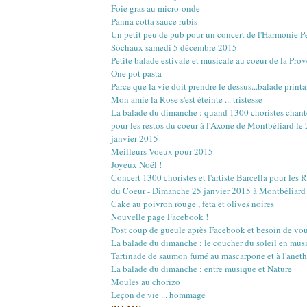
Mars
Mars
Mai
Juin
Juillet
Août
(22)
(16)
(15)
(1)
(12)
(17)
Foie gras au micro-onde
Février
Février
Avril
Mai
Juin
Juillet
(20)
(20)
(18)
(13)
(3)
(12)
Panna cotta sauce rubis
Janvier
Janvier
Mars
Avril
Mai
Juin
(18)
(21)
(14)
(20)
(4)
(10)
Un petit peu de pub pour un concert de l'Harmonie 
Février
Mars
Avril
Mai
(23)
(22)
(16)
(12)
Sochaux samedi 5 décembre 2015
Janvier
Février
Mars
Avril
(18)
(27)
(18)
(17)
Petite balade estivale et musicale au coeur de la Pro
Janvier
Février
Mars
(29)
(17)
(18)
One pot pasta
Janvier
Février
(30)
(16)
Parce que la vie doit prendre le dessus...balade printa
Janvier
(4)
Mon amie la Rose s'est éteinte ... tristesse
La balade du dimanche : quand 1300 choristes chant
pour les restos du coeur à l'Axone de Montbéliard le
janvier 2015
Meilleurs Voeux pour 2015
Joyeux Noël !
Concert 1300 choristes et l'artiste Barcella pour les 
du Coeur - Dimanche 25 janvier 2015 à Montbéliard
Cake au poivron rouge , feta et olives noires
Nouvelle page Facebook !
Post coup de gueule après Facebook et besoin de vou
La balade du dimanche : le coucher du soleil en mus
Tartinade de saumon fumé au mascarpone et à l'aneth
La balade du dimanche : entre musique et Nature
Moules au chorizo
Leçon de vie ... hommage