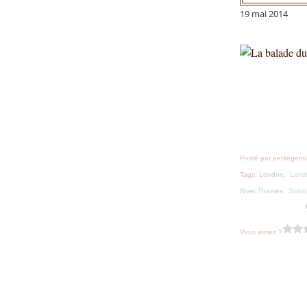
19 mai 2014
Posté par petitegent
Tags:
London
,
Lond
River Thames
,
Soho
Vous aimez ?