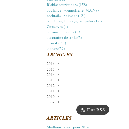
Blablas touristiques (158)
boulange - viennoiserie- MAP (7)
cocktails - boissons (12 )
confitures,chutneys, compotes (18 )
Conserves (4)
cuisine du monde (17)
décoration de table (2)
desserts (80)
entrées (29)
ARCHIVES
2016
2015
Janvier
(1)
2014
Décembre
(3)
2013
Juillet
Décembre
(2)
(5)
2012
Avril
Novembre
Décembre
(1)
(5)
(2)
2011
Mars
Octobre
Octobre
Décembre
(1)
(1)
(2)
(11)
2010
Février
Septembre
Septembre
Novembre
Décembre
(1)
(14)
(14)
(1)
(6)
2009
Août
Août
Octobre
Novembre
Décembre
(4)
(6)
(14)
(24)
(17)
Juillet
Juillet
Septembre
Octobre
Novembre
Décembre
(1)
(8)
(18)
(13)
(22)
(13)
Flux RSS
Juin
Juin
Août
Septembre
Octobre
Novembre
(1)
(7)
(12)
(21)
(16)
(17)
ARTICLES
Mai
Mai
Juillet
Août
Septembre
Octobre
(2)
(11)
(15)
(11)
(16)
(15)
Avril
Avril
Juin
Juillet
Août
Septembre
(16)
(12)
(4)
(13)
(15)
(19)
Meilleurs voeux pour 2016