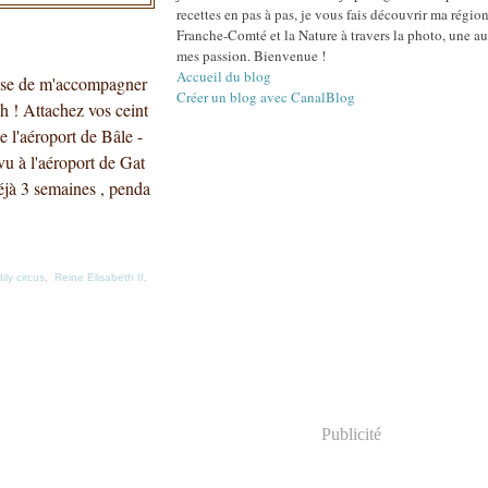
recettes en pas à pas, je vous fais découvrir ma région
Franche-Comté et la Nature à travers la photo, une au
mes passion. Bienvenue !
Accueil du blog
pose de m'accompagner
Créer un blog avec CanalBlog
h ! Attachez vos ceint
e l'aéroport de Bâle -
u à l'aéroport de Gat
déjà 3 semaines , penda
ily circus
,
Reine Elisabeth II
,
Publicité