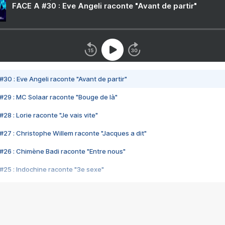
FACE A #30 : Eve Angeli raconte "Avant de partir"
#30 : Eve Angeli raconte "Avant de partir"
#29 : MC Solaar raconte "Bouge de là"
28 : Lorie raconte "Je vais vite"
#27 : Christophe Willem raconte "Jacques a dit"
#26 : Chimène Badi raconte "Entre nous"
#25 : Indochine raconte "3e sexe"
#24 : Zaho raconte "C'est chelou"
#23 : Patrick Bruel raconte "Au café des délices"
#22 : Kyo raconte "Le chemin"