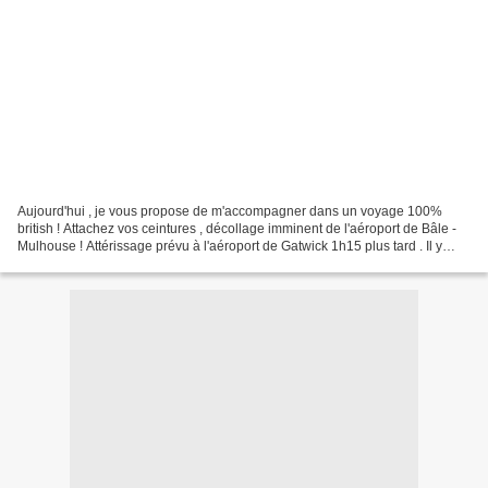
Aujourd'hui , je vous propose de m'accompagner dans un voyage 100%
british ! Attachez vos ceintures , décollage imminent de l'aéroport de Bâle -
Mulhouse ! Attérissage prévu à l'aéroport de Gatwick 1h15 plus tard . Il y
déjà 3 semaines , pendant les vacances...