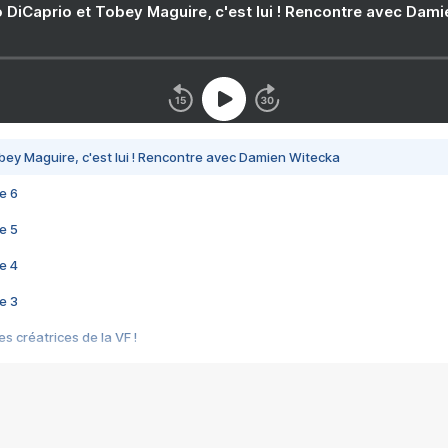
 DiCaprio et Tobey Maguire, c'est lui ! Rencontre avec Dam
bey Maguire, c'est lui ! Rencontre avec Damien Witecka
e 6
e 5
e 4
e 3
s créatrices de la VF !
e 2
e 1
e Mektoub My Love arrive enfin ! Rencontre avec Shaïn Boumedine et Sal