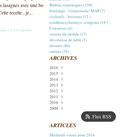
ses lasagnes avec une bo
Blablas touristiques (158)
boulange - viennoiserie- MAP (7)
tte recette , je...
cocktails - boissons (12 )
confitures,chutneys, compotes (18 )
Conserves (4)
sagnes à la bolognaise
cuisine du monde (17)
décoration de table (2)
desserts (80)
entrées (29)
ARCHIVES
2016
2015
Janvier
(1)
2014
Décembre
(3)
2013
Juillet
Décembre
(2)
(5)
2012
Avril
Novembre
Décembre
(1)
(5)
(2)
2011
Mars
Octobre
Octobre
Décembre
(1)
(1)
(2)
(11)
2010
Février
Septembre
Septembre
Novembre
Décembre
(1)
(14)
(14)
(1)
(6)
2009
Août
Août
Octobre
Novembre
Décembre
(4)
(6)
(14)
(24)
(17)
Juillet
Juillet
Septembre
Octobre
Novembre
Décembre
(1)
(8)
(18)
(13)
(22)
(13)
Flux RSS
Juin
Juin
Août
Septembre
Octobre
Novembre
(1)
(7)
(12)
(21)
(16)
(17)
ARTICLES
Mai
Mai
Juillet
Août
Septembre
Octobre
(2)
(11)
(15)
(11)
(16)
(15)
Avril
Avril
Juin
Juillet
Août
Septembre
(16)
(12)
(4)
(13)
(15)
(19)
Meilleurs voeux pour 2016