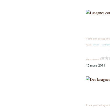
Posté par petitegent
Tags:
boeuf
,
courge
Vous aimez ?
10 mars 2011
Posté par petitegent