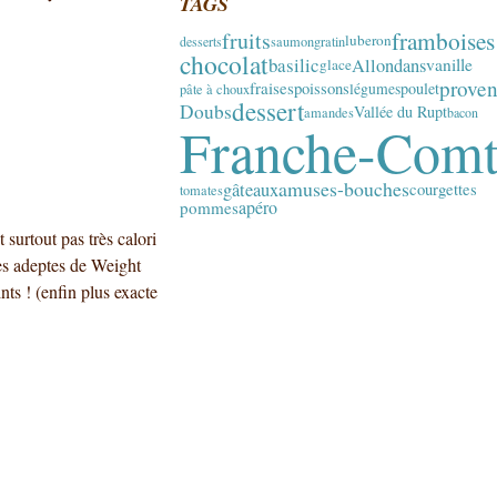
TAGS
framboises
fruits
luberon
desserts
saumon
gratin
chocolat
basilic
Allondans
vanille
glace
prove
fraises
poissons
poulet
légumes
pâte à choux
dessert
Doubs
Vallée du Rupt
amandes
bacon
Franche-Com
amuses-bouches
gâteaux
courgettes
tomates
apéro
pommes
t surtout pas très calori
les adeptes de Weight
nts ! (enfin plus exacte