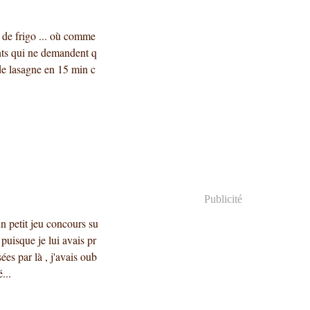
d de frigo ... où comme
ments qui ne demandent q
t de lasagne en 15 min c
Publicité
n petit jeu concours su
e puisque je lui avais pr
ées par là , j'avais oub
...