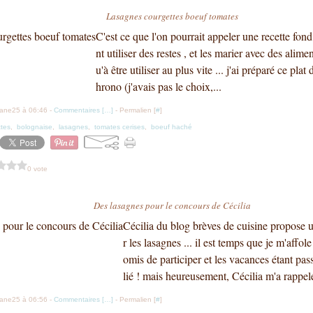
Lasagnes courgettes boeuf tomates
C'est ce que l'on pourrait appeler une recette fon
nt utiliser des restes , et les marier avec des ali
u'à être utiliser au plus vite ... j'ai préparé ce pla
hrono (j'avais pas le choix,...
iane25 à 06:46 -
Commentaires [
…
]
- Permalien [
#
]
ttes
,
bolognaise
,
lasagnes
,
tomates cerises
,
boeuf haché
0 vote
Des lasagnes pour le concours de Cécilia
Cécilia du blog brèves de cuisine propose u
r les lasagnes ... il est temps que je m'affol
omis de participer et les vacances étant pass
lié ! mais heureusement, Cécilia m'a rappelé
iane25 à 06:56 -
Commentaires [
…
]
- Permalien [
#
]