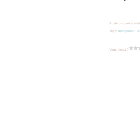
Posté par petitegent
Tags:
bolognaise
,
l
Vous aimez ?