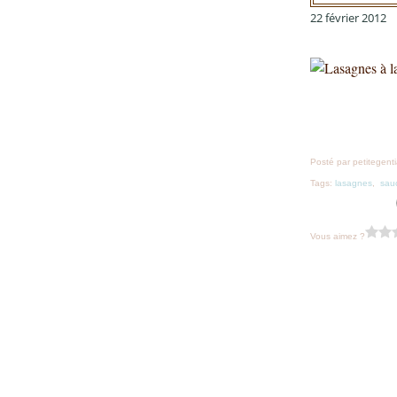
22 février 2012
Posté par petitegent
Tags:
lasagnes
,
sau
Vous aimez ?