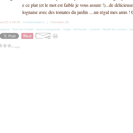
e ce plat (et le mot est faible je vous assure !)...de délicieu
lognaise avec des tomates du jardin ....un régal mes amis ! Ce
iane25 à 06:30 -
Commentaires [
…
]
- Permalien [
#
]
asagnes
,
Franche-Comté
,
sauce bolognaise
,
neige
,
béchamel
,
Lomont
,
Massif du Lomont
,
la
0 vote