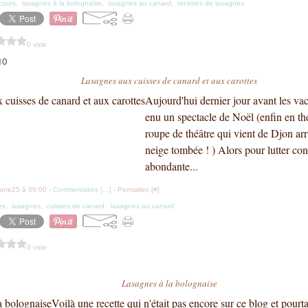
cours
,
lasagnes à la bolognaise
,
lasagnes au canard
,
recettes de lasagnes
0 vote
10
Lasagnes aux cuisses de canard et aux carottes
Aujourd'hui dernier jour avant les va
enu un spectacle de Noël (enfin en thé
roupe de théâtre qui vient de Djon arr
neige tombée ! ) Alors pour lutter cont
abondante...
iane25 à 06:00 -
Commentaires [
…
]
- Permalien [
#
]
es
,
lasagnes
,
cuisses de canard
,
lasagnes au canard
0 vote
Lasagnes à la bolognaise
Voilà une recette qui n'était pas encore sur ce blog et pourta