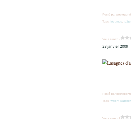
Posté par petitegent
Tags:
légumes
,
pâte
Vous aimez ?
28 janvier 2009
Posté par petitegent
Tags:
weight watcher
Vous aimez ?