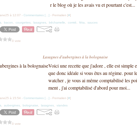
r le blog où je les avais vu et pourtant c'est...
iane25 à 12:07 -
Commentaires [
…
]
- Permalien [
#
]
s
,
bacon
,
courgettes
,
lasagnes
,
béchamelle
,
comté
,
féta
,
sauces
0 vote
Lasagnes d'aubergines à la bolognaise
Voici une recette que j'adore , elle est simple e
que donc idéale si vous êtes au régime. pour 
watcher , je vous ai même comptabilisé les poi
ment , j'ai comptabilisé d'abord pour moi...
iane25 à 15:54 -
Commentaires [
…
]
- Permalien [
#
]
s
,
aubergines
,
bolognaise
,
lasagnes
,
viandes
0 vote