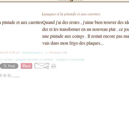
Lasagnes à la pintade et aux carottes
Quand j'ai des restes , j'aime bien trouver des 
der et les transformer en un nouveau plat . ce jour 
une pintade aux coings . Il restait encore pas ma
vais dans mon frigo des plaques...
iane25 à 06:44 -
Commentaires [
…
]
- Permalien [
#
]
ce tomate
,
lasagnes pintade et carottes
,
lasagnes à la pintade
0 vote