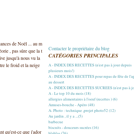
cances de Noël ... au m
Contacter le propriétaire du blog
orie , pas sûre que la t
CATÉGORIES PRINCIPALES
ive jusqu'à nous vu la
re le froid et la neige
A - INDEX DES RECETTES (n'est pas à jour depuis
plusieurs mois!)
A - INDEX DES RECETTES pour repas de fête de l'a
au dessert
A - INDEX DES RECETTES SUCREES (n'est pas à jou
A - Le top 10 du mois (18)
allergies alimentaires à l'oeuf (recettes ) (6)
Amuses-bouche - Apéro (48)
A- Photo : technique ,projet photo52 (12)
Au jardin , il y a ...(5)
barbecue
biscuits - douceurs sucrées (16)
nt qu'est-ce que j'ador
blablas (76)