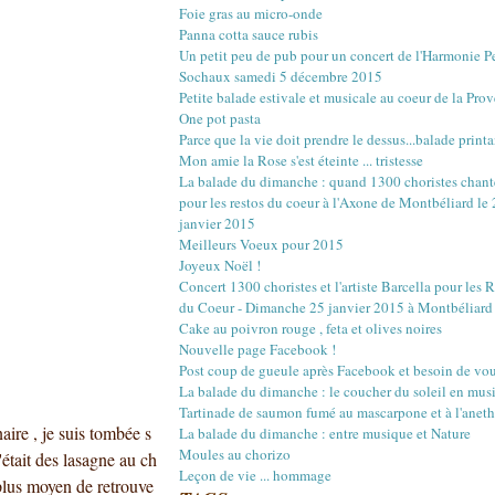
Mars
Mars
Mai
Juin
Juillet
Août
(22)
(16)
(15)
(1)
(12)
(17)
Foie gras au micro-onde
Février
Février
Avril
Mai
Juin
Juillet
(20)
(20)
(18)
(13)
(3)
(12)
Panna cotta sauce rubis
Janvier
Janvier
Mars
Avril
Mai
Juin
(18)
(21)
(14)
(20)
(4)
(10)
Un petit peu de pub pour un concert de l'Harmonie 
Février
Mars
Avril
Mai
(23)
(22)
(16)
(12)
Sochaux samedi 5 décembre 2015
Janvier
Février
Mars
Avril
(18)
(27)
(18)
(17)
Petite balade estivale et musicale au coeur de la Pro
Janvier
Février
Mars
(29)
(17)
(18)
One pot pasta
Janvier
Février
(30)
(16)
Parce que la vie doit prendre le dessus...balade printa
Janvier
(4)
Mon amie la Rose s'est éteinte ... tristesse
La balade du dimanche : quand 1300 choristes chant
pour les restos du coeur à l'Axone de Montbéliard le
janvier 2015
Meilleurs Voeux pour 2015
Joyeux Noël !
Concert 1300 choristes et l'artiste Barcella pour les 
du Coeur - Dimanche 25 janvier 2015 à Montbéliard
Cake au poivron rouge , feta et olives noires
Nouvelle page Facebook !
Post coup de gueule après Facebook et besoin de vou
La balade du dimanche : le coucher du soleil en mus
Tartinade de saumon fumé au mascarpone et à l'aneth
aire , je suis tombée s
La balade du dimanche : entre musique et Nature
Moules au chorizo
'était des lasagne au ch
Leçon de vie ... hommage
e plus moyen de retrouve