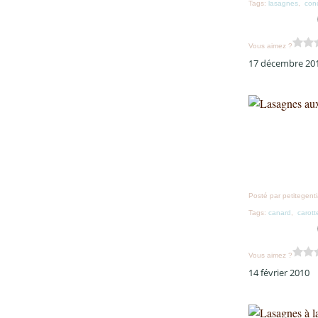
Tags:
lasagnes
,
con
Vous aimez ?
17 décembre 20
Posté par petitegent
Tags:
canard
,
carott
Vous aimez ?
14 février 2010