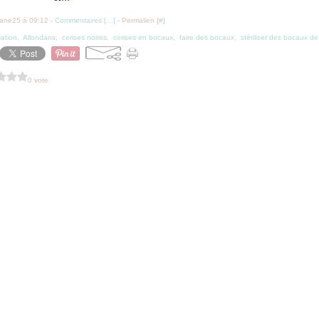
iane25 à 09:12 -
Commentaires [
…
]
- Permalien [
#
]
isation
,
Allondans
,
cerises noires
,
cerises en bocaux
,
faire des bocaux
,
stériliser des bocaux de
0 vote