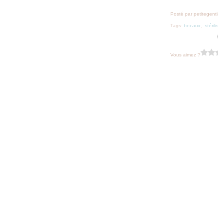
Posté par petitegent
Tags:
bocaux
,
stéril
Vous aimez ?