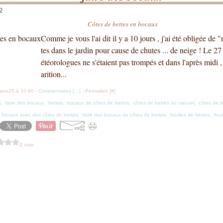
2
Côtes de bettes en bocaux
Comme je vous l'ai dit il y a 10 jours , j'ai été obligée de 
tes dans le jardin pour cause de chutes ... de neige ! Le 27
étéorologues ne s'étaient pas trompés et dans l'après midi ,
arition...
iane25 à 10:40 -
Commentaires [
…
]
- Permalien [
#
]
s
,
faire des bocaux
,
bettes
,
bocaux de côtes de bettes
,
côtes de bettes au naturel
,
côtes de b
s bocaux avec des côtes de bettes
,
faire des bocaux de côtes de bettes
,
feuilles de bettes
,
feui
0 vote