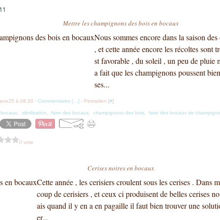
11
Mettre les champignons des bois en bocaux
Nous sommes encore dans la saison des
, et cette année encore les récoltes sont 
st favorable , du soleil , un peu de pluie m
a fait que les champignons poussent bien
ses...
iane25 à 08:20 -
Commentaires [
…
]
- Permalien [
#
]
,
bocaux
,
stérilisation
,
faire des bocaux
,
champignons des bois
,
faire des bocaux de champign
0 vote
Cerises noires en bocaux
Cette année , les cerisiers croulent sous les cerises . Dans m
coup de cerisiers , et ceux ci produisent de belles cerises n
ais quand il y en a en pagaille il faut bien trouver une solut
er...