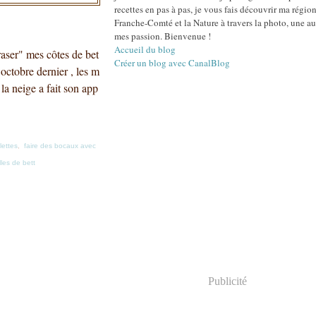
recettes en pas à pas, je vous fais découvrir ma région
Franche-Comté et la Nature à travers la photo, une au
mes passion. Bienvenue !
Accueil du blog
"raser" mes côtes de bet
Créer un blog avec CanalBlog
 octobre dernier , les m
 la neige a fait son app
lettes
,
faire des bocaux avec
lles de bett
Publicité