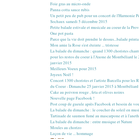
Mars
Mars
Mai
Juin
Juillet
Août
(22)
(16)
(15)
(1)
(12)
(17)
Foie gras au micro-onde
Février
Février
Avril
Mai
Juin
Juillet
(20)
(20)
(18)
(13)
(3)
(12)
Panna cotta sauce rubis
Janvier
Janvier
Mars
Avril
Mai
Juin
(18)
(21)
(14)
(20)
(4)
(10)
Un petit peu de pub pour un concert de l'Harmonie 
Février
Mars
Avril
Mai
(23)
(22)
(16)
(12)
Sochaux samedi 5 décembre 2015
Janvier
Février
Mars
Avril
(18)
(27)
(18)
(17)
Petite balade estivale et musicale au coeur de la Pro
Janvier
Février
Mars
(29)
(17)
(18)
One pot pasta
Janvier
Février
(30)
(16)
Parce que la vie doit prendre le dessus...balade printa
Janvier
(4)
Mon amie la Rose s'est éteinte ... tristesse
La balade du dimanche : quand 1300 choristes chant
pour les restos du coeur à l'Axone de Montbéliard le
janvier 2015
Meilleurs Voeux pour 2015
Joyeux Noël !
Concert 1300 choristes et l'artiste Barcella pour les 
du Coeur - Dimanche 25 janvier 2015 à Montbéliard
Cake au poivron rouge , feta et olives noires
Nouvelle page Facebook !
Post coup de gueule après Facebook et besoin de vou
La balade du dimanche : le coucher du soleil en mus
Tartinade de saumon fumé au mascarpone et à l'aneth
La balade du dimanche : entre musique et Nature
Moules au chorizo
Leçon de vie ... hommage