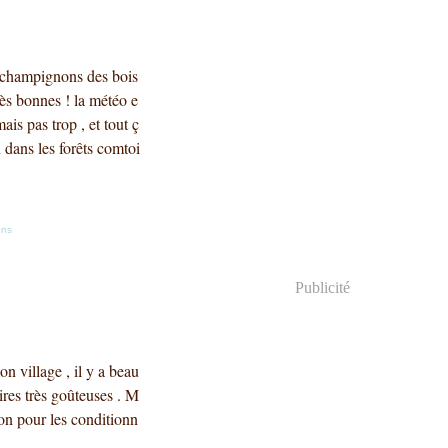
 champignons des bois
très bonnes ! la météo e
ais pas trop , et tout ç
 dans les forêts comtoi
ons
Publicité
on village , il y a beau
oires très goûteuses . M
ion pour les conditionn