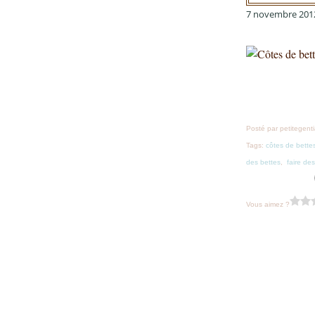
7 novembre 201
Posté par petitegent
Tags:
côtes de bette
des bettes
,
faire de
Vous aimez ?