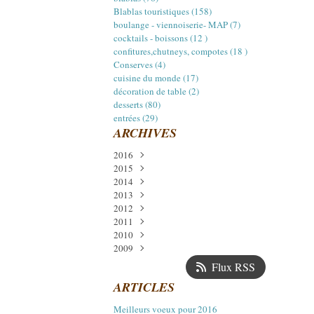
Blablas touristiques (158)
boulange - viennoiserie- MAP (7)
cocktails - boissons (12 )
confitures,chutneys, compotes (18 )
Conserves (4)
cuisine du monde (17)
décoration de table (2)
desserts (80)
entrées (29)
ARCHIVES
2016
2015
Janvier
(1)
2014
Décembre
(3)
2013
Juillet
Décembre
(2)
(5)
2012
Avril
Novembre
Décembre
(1)
(5)
(2)
2011
Mars
Octobre
Octobre
Décembre
(1)
(1)
(2)
(11)
2010
Février
Septembre
Septembre
Novembre
Décembre
(1)
(14)
(14)
(1)
(6)
2009
Août
Août
Octobre
Novembre
Décembre
(4)
(6)
(14)
(24)
(17)
Juillet
Juillet
Septembre
Octobre
Novembre
Décembre
(1)
(8)
(18)
(13)
(22)
(13)
Flux RSS
Juin
Juin
Août
Septembre
Octobre
Novembre
(1)
(7)
(12)
(21)
(16)
(17)
ARTICLES
Mai
Mai
Juillet
Août
Septembre
Octobre
(2)
(11)
(15)
(11)
(16)
(15)
Avril
Avril
Juin
Juillet
Août
Septembre
(16)
(12)
(4)
(13)
(15)
(19)
Meilleurs voeux pour 2016