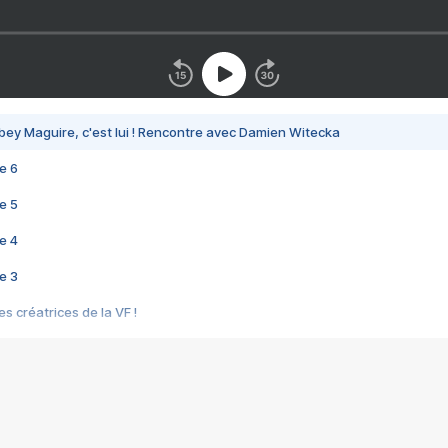
bey Maguire, c'est lui ! Rencontre avec Damien Witecka
e 6
e 5
e 4
e 3
s créatrices de la VF !
e 2
e 1
e Mektoub My Love arrive enfin ! Rencontre avec Shaïn Boumedine et Sal