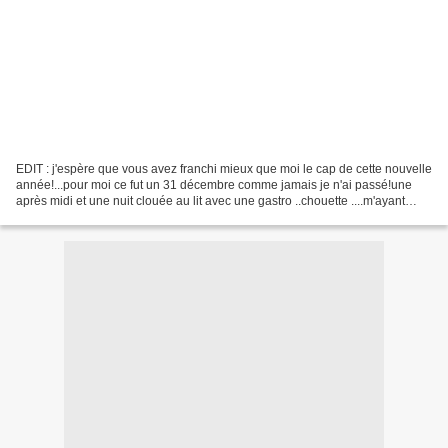
EDIT : j'espère que vous avez franchi mieux que moi le cap de cette nouvelle
année!...pour moi ce fut un 31 décembre comme jamais je n'ai passé!une
après midi et une nuit clouée au lit avec une gastro ..chouette ....m'ayant
empêchée de participer à la...