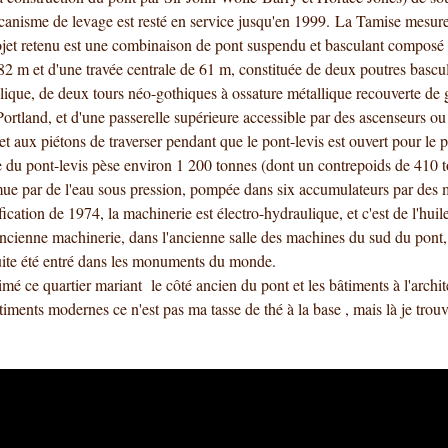
anisme de levage est resté en service jusqu'en 1999. La Tamise mesure
ojet retenu est une combinaison de pont suspendu et basculant composé
2 m et d'une travée centrale de 61 m, constituée de deux poutres bascu
ique, de deux tours néo-gothiques à ossature métallique recouverte de 
Portland, et d'une passerelle supérieure accessible par des ascenseurs ou
et aux piétons de traverser pendant que le pont-levis est ouvert pour le 
du pont-levis pèse environ 1 200 tonnes (dont un contrepoids de 410 
 mue par de l'eau sous pression, pompée dans six accumulateurs par des 
cation de 1974, la machinerie est électro-hydraulique, et c'est de l'huil
ncienne machinerie, dans l'ancienne salle des machines du sud du pont, 
suite été entré dans les monuments du monde.
imé ce quartier mariant le côté ancien du pont et les bâtiments à l'archi
timents modernes ce n'est pas ma tasse de thé à la base , mais là je trou