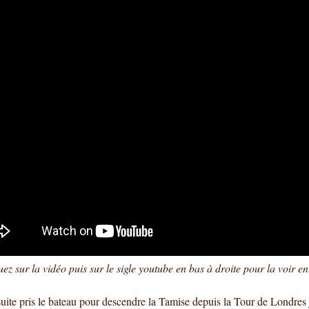
uez sur la vidéo puis sur le sigle youtube en bas à droite pour la voir e
ite pris le bateau pour descendre la Tamise depuis la Tour de Londres 