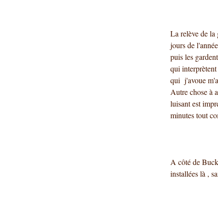
La relève de la 
jours de l'année
puis les gardent
qui interprèten
qui j'avoue m'a
Autre chose à all
luisant est imp
minutes tout c
A côté de Bucki
installées là , 