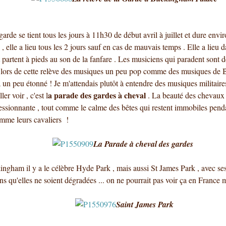
garde se tient tous les jours à 11h30 de début avril à juillet et dure envi
 , elle a lieu tous les 2 jours sauf en cas de mauvais temps . Elle a lieu 
 partent à pieds au son de la fanfare . Les musiciens qui paradent sont d
t lors de cette relève des musiques un peu pop comme des musiques de B
 un peu étonné ! Je m'attendais plutôt à entendre des musiques militaire
a parade des gardes à cheval
er voir , c'est l
. La beauté des chevaux 
ressionnante , tout comme le calme des bêtes qui restent immobiles penda
omme leurs cavaliers !
La Parade à cheval des gardes
ngham il y a le célèbre Hyde Park , mais aussi St James Park , avec se
sans qu'elles ne soient dégradées ... on ne pourrait pas voir ça en Franc
Saint James Park