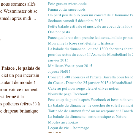
Mars
Mars
Mai
Juin
Juillet
Août
(22)
(16)
(15)
(1)
(12)
(17)
ue nous sommes allés
Foie gras au micro-onde
Février
Février
Avril
Mai
Juin
Juillet
(20)
(20)
(18)
(13)
(3)
(12)
Panna cotta sauce rubis
de Westminster où se
Janvier
Janvier
Mars
Avril
Mai
Juin
(18)
(21)
(14)
(20)
(4)
(10)
Un petit peu de pub pour un concert de l'Harmonie 
Février
Mars
Avril
Mai
(23)
(22)
(16)
(12)
amedi après midi ...
Sochaux samedi 5 décembre 2015
Janvier
Février
Mars
Avril
(18)
(27)
(18)
(17)
Petite balade estivale et musicale au coeur de la Pro
Janvier
Février
Mars
(29)
(17)
(18)
One pot pasta
Janvier
Février
(30)
(16)
Parce que la vie doit prendre le dessus...balade printa
)
Janvier
(4)
Mon amie la Rose s'est éteinte ... tristesse
La balade du dimanche : quand 1300 choristes chant
s
pour les restos du coeur à l'Axone de Montbéliard le
janvier 2015
Meilleurs Voeux pour 2015
alace , le palais de
Joyeux Noël !
ciel un peu incertain ,
Concert 1300 choristes et l'artiste Barcella pour les 
it autant de monde !
du Coeur - Dimanche 25 janvier 2015 à Montbéliard
Cake au poivron rouge , feta et olives noires
à pour voir ce moment
Nouvelle page Facebook !
est fermé à la
Post coup de gueule après Facebook et besoin de vou
 policiers (cières! ) à
La balade du dimanche : le coucher du soleil en mus
le drapeau britanique
Tartinade de saumon fumé au mascarpone et à l'aneth
La balade du dimanche : entre musique et Nature
Moules au chorizo
Leçon de vie ... hommage