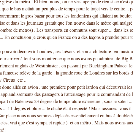
 grève du métro ! Et bien nous , on ne s'est aperçu de rien si ce n'est qu
t que le bus mettait un peu plus de temps pour le trajet vers le centre... 
pparemment le gros bazar pour tous les londoniens qui allaient au boulot 
ise et dans les journaux gratuit que l'on trouve dans le métro qui malgré 
nombre de métros) . Les transports en communs sont super ... dans les re
 ... En conclusion je crois qu'en France on a des leçons à prendre pour t
 pouvoir découvrir Londres , ses trésors et son architecture en musique
our arriver à tout vous montrer ce que nous avons pu admirer de Big B
rlement anglais de Westminster , en passant par Buckingham Palace le p
 sa fameuse relève de la garde , la grande roue de Londres sur les bords
y Circus etc ...
onc allés en avion , une première pour petit lardon qui découvrait les
s applaudissements des passagers à l'attérissage pour le commandant de 
art de Bâle avec 23 degrés de température extérieure , sous le soleil ...
s ... 11 degrés et pluie ... le cliché était respecté ! Mais rassurez- vous i
Sur place nous nous sommes déplacés essentiellement en bus à double é
 c'est vrai que c'est sympa et rapide ) et en métro . Mais nous avons aus
hé !