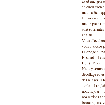
avait une grosse
en circulation e
matin c'était a
télévision angla
moitié pour le 
sont souriantes
anglais !
Vous allez donc
vous 3 vidéos p
l'Horloge du pa
Elisabeth II et
Eye ) , Piccadil
Nous y sommes d
décollage et le
des nuages ! Dép
sur le sol anglai
notre séjour ! 
nos lardons ! et
beaucoup marc