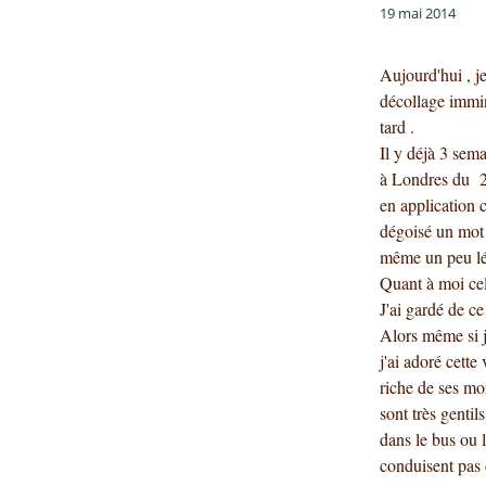
19 mai 2014
Aujourd'hui , j
décollage immin
tard .
Il y déjà 3 sem
à Londres du 25
en application c
dégoisé un mot 
même un peu lég
Quant à moi cela
J'ai gardé de c
Alors même si j
j'ai adoré cette
riche de ses mon
sont très gentil
dans le bus ou 
condu
isent pas