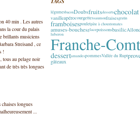
TAGS
chocolat
fruits
Doubs
légumes
bacon
desserts
apéro
vanille
fraises
courgettes
saumon
gratin
ron 40 min . Les autres
framboises
poulet
pâte à choux
tomates
dans la cour du palais
amuses-bouches
basilic
Allon
poissons
glace
luberon
e brillants musiciens
Franche-Com
arbara Streisand , ce
s !
dessert
prov
pommes
Vallée du Rupt
amandes
, tous au pelage noir
gâteaux
nt de très très longues
s chaises longues
e malheureusement ...