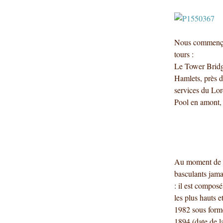
Nous commençon
tours :
Le Tower Bridge
Hamlets, près de
services du Lor
Pool en amont, 
Au moment de s
basculants jamai
: il est compos
les plus hauts 
1982 sous form
1894 (date de l