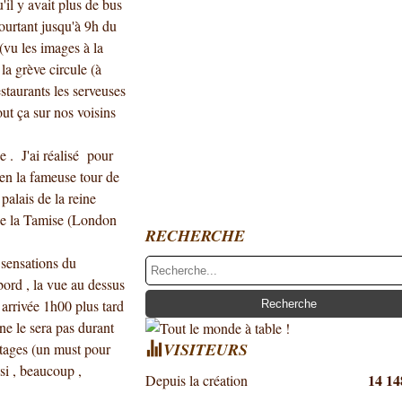
'il y avait plus de bus
pourtant jusqu'à 9h du
(vu les images à la
la grève circule (à
staurants les serveuses
out ça sur nos voisins
 . J'ai réalisé pour
en la fameuse tour de
alais de la reine
 de la Tamise (London
RECHERCHE
 sensations du
bord , la vue au dessus
 arrivée 1h00 plus tard
l ne le sera pas durant
VISITEURS
tages (un must pour
si , beaucoup ,
14 14
Depuis la création