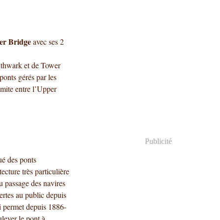
er Bridge
avec ses 2
outhwark et de Tower
 ponts gérés par les
imite entre l’Upper
Publicité
qué des ponts
ecture très particulière
au passage des navires
ertes au public depuis
i permet depuis 1886-
lever le pont à