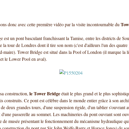
Tow
s donc avec cette première vidéo par la visite incontournable du
 est un pont basculant franchissant la Tamise, entre les districts de S
 la tour de Londres dont il tire son nom (c'est d'ailleurs l'un des quatre
d-maire). Tower Bridge est situé dans la Pool of London (il marque la l
et le Lower Pool en aval).
le Tower Bridge
a construction,
était le plus grand et le plus sophisti
s construits. Ce pont est célèbre dans le monde entier grâce à son archit
é de deux grandes tours, d'une suspension rigide, d'un tablier s'ouvrant 
et d'une passerelle au sommet. Les machineries du pont ouvrant sont ouv
e de musée présentant le fonctionnement du mécanisme hydraulique qu
a construction du pont par Sir John Wolfe-Barry et Horace Jones) de sou