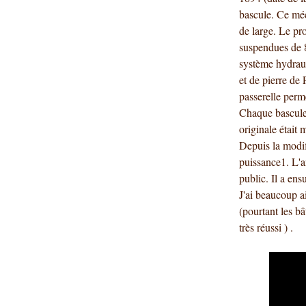
bascule. Ce méc
de large. Le pr
suspendues de 8
système hydraul
et de pierre de 
passerelle perm
Chaque bascule 
originale était
Depuis la modifi
puissance1. L'a
public. Il a en
J'ai beaucoup a
(pourtant les bâ
très réussi ) .