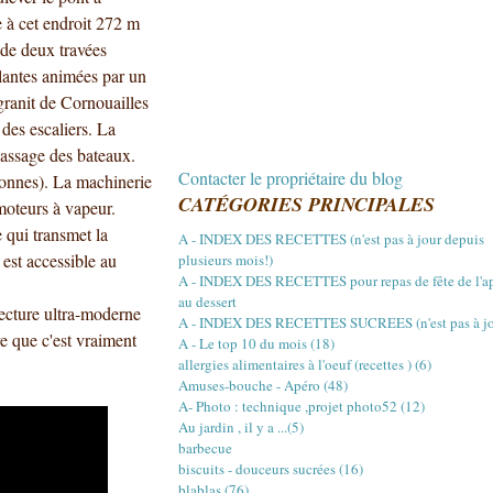
 à cet endroit 272 m
 de deux travées
lantes animées par un
granit de Cornouailles
 des escaliers. La
passage des bateaux.
Contacter le propriétaire du blog
tonnes). La machinerie
CATÉGORIES PRINCIPALES
moteurs à vapeur.
e qui transmet la
A - INDEX DES RECETTES (n'est pas à jour depuis
est accessible au
plusieurs mois!)
A - INDEX DES RECETTES pour repas de fête de l'a
au dessert
tecture ultra-moderne
A - INDEX DES RECETTES SUCREES (n'est pas à jou
ve que c'est vraiment
A - Le top 10 du mois (18)
allergies alimentaires à l'oeuf (recettes ) (6)
Amuses-bouche - Apéro (48)
A- Photo : technique ,projet photo52 (12)
Au jardin , il y a ...(5)
barbecue
biscuits - douceurs sucrées (16)
blablas (76)