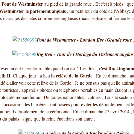
Pont de Westminster
u
au pied de la grande roue . Et c'est à pieds , q
Westminster le parlement anglais
, un petit tour du côté de l'Abbaye 
s mariages des têtes couronnées anglaises (mais l'église était fermée le s
Pont de Westminster - London Eye (Grande roue 
Big Ben - Tour de l'Horloge du Parlement anglai
Buckingham P
t évènement incontournable quand on est à Londres , c'est
eth II
la relève de la Garde
. Chaque jour , a lieu
. En ce dimanche , au 
é d'aller voir cette relève de la Garde . Je ne pensais pas qu'elle atttira
e touristes , appareils photos ou téléphones portables en main étaient l
rotocole monarchique . De toutes nationalités , calmes . Tous le secteur 
 l'occasion , des barrières sont posées pour éviter les débordements et les
 au bond déroulement de la cérémonie . En ce dimanche 27 avril 2014 , 
oit du palais , signe que la reine était dans son antre .
La relève de la Garde à Buckingham Palace