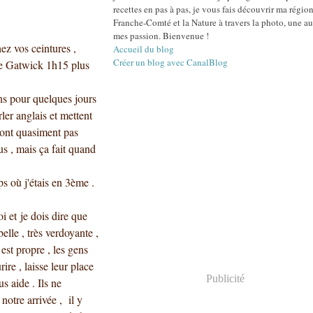
recettes en pas à pas, je vous fais découvrir ma région
Franche-Comté et la Nature à travers la photo, une au
mes passion. Bienvenue !
z vos ceintures ,
Accueil du blog
Créer un blog avec CanalBlog
de Gatwick 1h15 plus
ns pour quelques jours
ler anglais et mettent
n'ont quasiment pas
us , mais ça fait quand
ps où j'étais en 3ème .
i et je dois dire que
belle , très verdoyante ,
est propre , les gens
ire , laisse leur place
Publicité
s aide . Ils ne
notre arrivée , il y