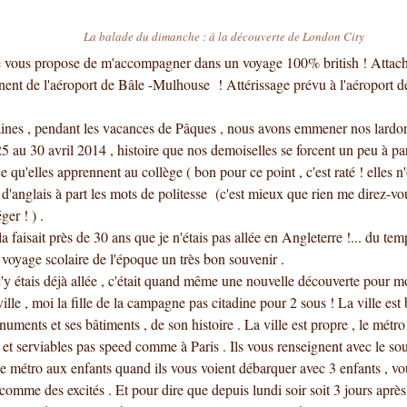
La balade du dimanche : à la découverte de London City
e vous propose de m'accompagner dans un voyage 100% british ! Attache
ent de l'aéroport de Bâle -Mulhouse ! Attérissage prévu à l'aéroport 
aines , pendant les vacances de Pâques , nous avons emmener nos lardo
 au 30 avril 2014 , histoire que nos demoiselles se forcent un peu à par
e qu'elles apprennent au collège ( bon pour ce point , c'est raté ! elles 
d'anglais à part les mots de politesse (c'est mieux que rien me direz-vo
er ! ) .
 faisait près de 30 ans que je n'étais pas allée en Angleterre !... du tem
e voyage scolaire de l'époque un très bon souvenir .
'y étais déjà allée , c'était quand même une nouvelle découverte pour mo
 ville , moi la fille de la campagne pas citadine pour 2 sous ! La ville est 
uments et ses bâtiments , de son histoire . La ville est propre , le métro 
s et serviables pas speed comme à Paris . Ils vous renseignent avec le sour
le métro aux enfants quand ils vous voient débarquer avec 3 enfants , vou
 comme des excités . Et pour dire que depuis lundi soir soit 3 jours après 