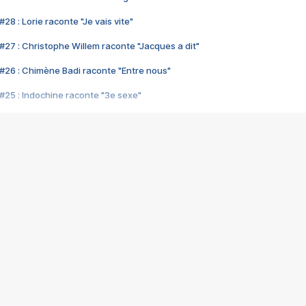
28 : Lorie raconte "Je vais vite"
#27 : Christophe Willem raconte "Jacques a dit"
#26 : Chimène Badi raconte "Entre nous"
#25 : Indochine raconte "3e sexe"
#24 : Zaho raconte "C'est chelou"
#23 : Patrick Bruel raconte "Au café des délices"
#22 : Kyo raconte "Le chemin"
#21 : Nolwenn Leroy raconte "Cassé"
#20 : Patrick Hernandez raconte "Born to be alive"
#19 : Lorie raconte "Près de moi"
#18 : Michael Jones raconte "A nos actes manqués" (avec Jean-Jacque
#17 : Khaled raconte "Aïcha"