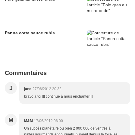
Panna cotta sauce rubis
Commentaires
J
jane
27/06/2012 20:32
bravo à toi !!! continue à nous enchanter !!!
M
M&M
17/06/2012 06:00
Un succès planétaire ou bien 2 000 000 de ventres à
pattes,gourmands et gourmets, humant depuis la toile les