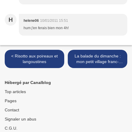
H
helene06
10/01/2011 15:51
hum j'en ferais bien mon 4h!
< Risotto aux poireaux et
La balade du dimanche :
langoustines
mon petit village franc-
comtois sous le soleil et la
neige (2ème épisode) >
Hébergé par Canalblog
Top articles
Pages
Contact
Signaler un abus
C.G.U.