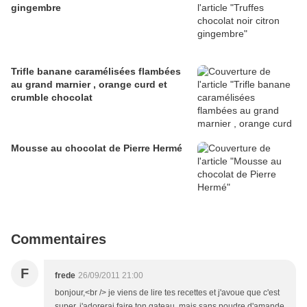
gingembre
Trifle banane caramélisées flambées
au grand marnier , orange curd et
crumble chocolat
Mousse au chocolat de Pierre Hermé
Commentaires
F
frede
26/09/2011 21:00
bonjour,<br /> je viens de lire tes recettes et j'avoue que c'est
super. j'adorerai faire ton gateau, mais sans poudre d'amande