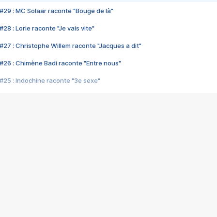
#29 : MC Solaar raconte "Bouge de là"
28 : Lorie raconte "Je vais vite"
#27 : Christophe Willem raconte "Jacques a dit"
#26 : Chimène Badi raconte "Entre nous"
#25 : Indochine raconte "3e sexe"
#24 : Zaho raconte "C'est chelou"
#23 : Patrick Bruel raconte "Au café des délices"
#22 : Kyo raconte "Le chemin"
#21 : Nolwenn Leroy raconte "Cassé"
#20 : Patrick Hernandez raconte "Born to be alive"
#19 : Lorie raconte "Près de moi"
#18 : Michael Jones raconte "A nos actes manqués" (avec Jean-Jacque