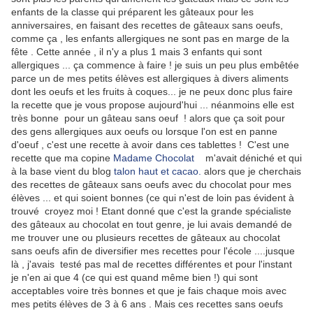
enfants de la classe qui préparent les gâteaux pour les
anniversaires, en faisant des recettes de gâteaux sans oeufs,
comme ça , les enfants allergiques ne sont pas en marge de la
fête . Cette année , il n'y a plus 1 mais 3 enfants qui sont
allergiques ... ça commence à faire ! je suis un peu plus embêtée
parce un de mes petits élèves est allergiques à divers aliments
dont les oeufs et les fruits à coques... je ne peux donc plus faire
la recette que je vous propose aujourd'hui ... néanmoins elle est
très bonne pour un gâteau sans oeuf ! alors que ça soit pour
des gens allergiques aux oeufs ou lorsque l'on est en panne
d'oeuf , c'est une recette à avoir dans ces tablettes ! C'est une
recette que ma copine
Madame Chocolat
m'avait déniché et qui
à la base vient du blog
talon haut et cacao.
alors que je cherchais
des recettes de gâteaux sans oeufs avec du chocolat pour mes
élèves ... et qui soient bonnes (ce qui n'est de loin pas évident à
trouvé croyez moi ! Etant donné que c'est la grande spécialiste
des gâteaux au chocolat en tout genre, je lui avais demandé de
me trouver une ou plusieurs recettes de gâteaux au chocolat
sans oeufs afin de diversifier mes recettes pour l'école ....jusque
là , j'avais testé pas mal de recettes différentes et pour l'instant
je n'en ai que 4 (ce qui est quand même bien !) qui sont
acceptables voire très bonnes et que je fais chaque mois avec
mes petits élèves de 3 à 6 ans . Mais ces recettes sans oeufs