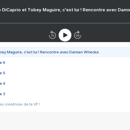
 DiCaprio et Tobey Maguire, c'est lui ! Rencontre avec Dam
bey Maguire, c'est lui ! Rencontre avec Damien Witecka
e 6
e 5
e 4
e 3
s créatrices de la VF !
e 2
e 1