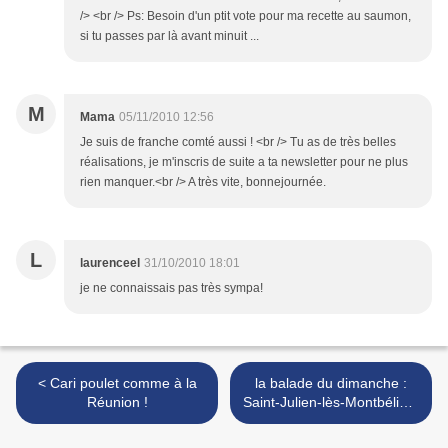
/> <br /> Ps: Besoin d'un ptit vote pour ma recette au saumon,
si tu passes par là avant minuit ...
M
Mama
05/11/2010 12:56
Je suis de franche comté aussi ! <br /> Tu as de très belles
réalisations, je m'inscris de suite a ta newsletter pour ne plus
rien manquer.<br /> A très vite, bonnejournée.
L
laurenceel
31/10/2010 18:01
je ne connaissais pas très sympa!
< Cari poulet comme à la
la balade du dimanche :
Réunion !
Saint-Julien-lès-Montbéliard
, un petit village franc-
comtois de la vallée du