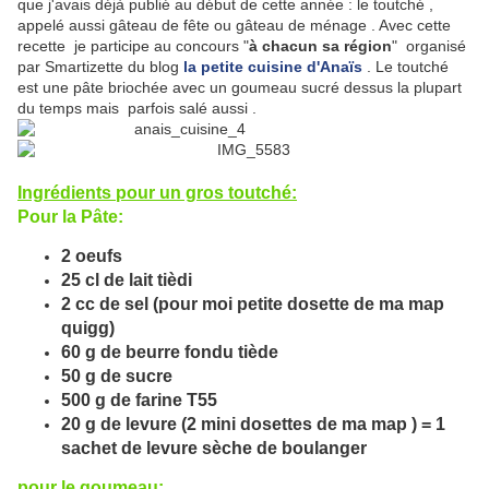
que j'avais déjà publié au début de cette année : le toutché ,
appelé aussi gâteau de fête ou gâteau de ménage . Avec cette
recette je participe au concours "
à chacun sa région
" organisé
par Smartizette du blog
la petite cuisine d'Anaïs
. Le toutché
est une pâte briochée avec un goumeau sucré dessus la plupart
du temps mais parfois salé aussi .
Ingrédients pour un gros toutché:
Pour la Pâte:
2 oeufs
25 cl de lait tièdi
2 cc de sel (pour moi petite dosette de ma map
quigg)
60 g de beurre fondu tiède
50 g de sucre
500 g de farine T55
20 g de levure (2 mini dosettes de ma map ) = 1
sachet de levure sèche de boulanger
pour le goumeau: